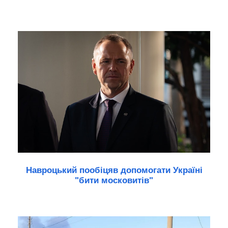
Навроцький пообіцяв допомогати Україні
"бити московитів"