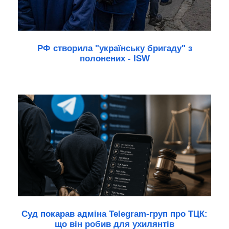
РФ створила "українську бригаду" з
полонених - ISW
Суд покарав адміна Telegram-груп про ТЦК:
що він робив для ухилянтів