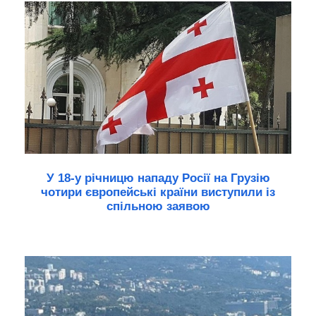
У 18-у річницю нападу Росії на Грузію
чотири європейські країни виступили із
спільною заявою