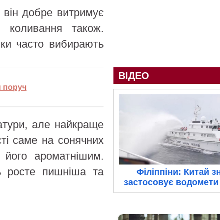
о він добре витримує
і коливання також.
ики часто вибирають
ВІДЕО
и поруч
атури, але найкраще
сті саме на сонячних
ь його ароматнішим.
ь росте пишніша та
Філіппіни: Китай з
застосовує водомети 