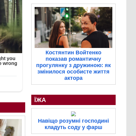
Костянтин Войтенко
показав романтичну
прогулянку з дружиною: як
змінилося особисте життя
актора
ЇЖА
Навіщо розумні господині
кладуть соду у фарш