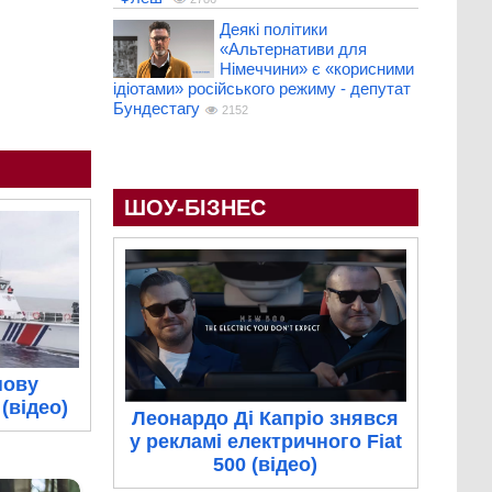
Деякі політики
«Альтернативи для
Німеччини» є «корисними
ідіотами» російського режиму - депутат
Бундестагу
2152
ШОУ-БІЗНЕС
нову
(відео)
Леонардо Ді Капріо знявся
у рекламі електричного Fiat
500 (відео)