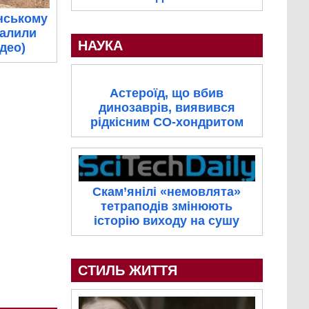
нському
палили
НАУКА
ідео)
Астероїд, що вбив
динозаврів, виявився
рідкісним CO-хондритом
Скам’янілі «немовлята»
тетраподів змінюють
історію виходу на сушу
СТИЛЬ ЖИТТЯ