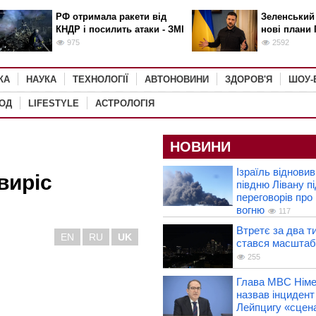
РФ отримала ракети від
Зеленський
КНДР і посилить атаки - ЗМІ
нові плани 
975
2592
КА
НАУКА
ТЕХНОЛОГІЇ
АВТОНОВИНИ
ЗДОРОВ'Я
ШОУ-
РОД
LIFESTYLE
АСТРОЛОГІЯ
НОВИНИ
Ізраїль відновив
виріс
півдню Лівану пі
переговорів про
вогню
117
Втретє за два тиж
EN
RU
UK
стався масштаб
255
Глава МВС Нім
назвав інцидент
Лейпцигу «сцен