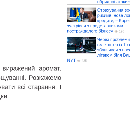
гібридної атаки»
Страхування во
ризиків, нова лог
кредити, – Коре
зустрівся з представниками
постраждалого бізнесу
195
Через проблеми 
гелікоптер із Т
зблизився з па
літаком біля Ва
NYT
425
о виражений аромат.
ощуванні. Розкажемо
вати всі старання. І
ки.