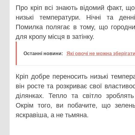
Про кріп всі знають відомий факт, щ
низькі температури. Нічні та денн
Помилка полягає в тому, що городн
для кропу місця в затінку.
Останні новини:
Які овочі не можна зберігат
Кріп добре переносить низькі темпер
він росте та розкриває свої властиво
ділянках. Тепло та світло зроблят
Окрім того, ви побачите, що зелен
яскравіша, а не тьмяна.