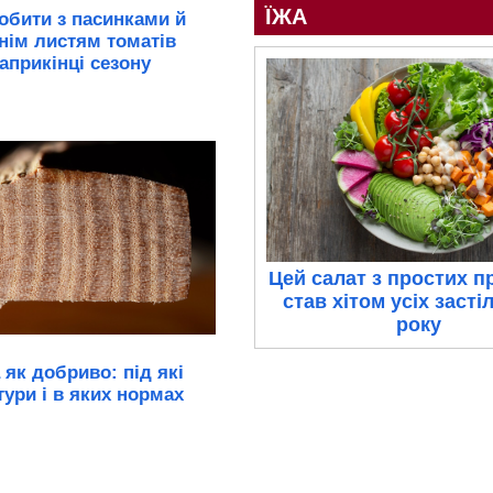
ЇЖА
обити з пасинками й
нім листям томатів
априкінці сезону
Цей салат з простих п
став хітом усіх засті
року
 як добриво: під які
тури і в яких нормах