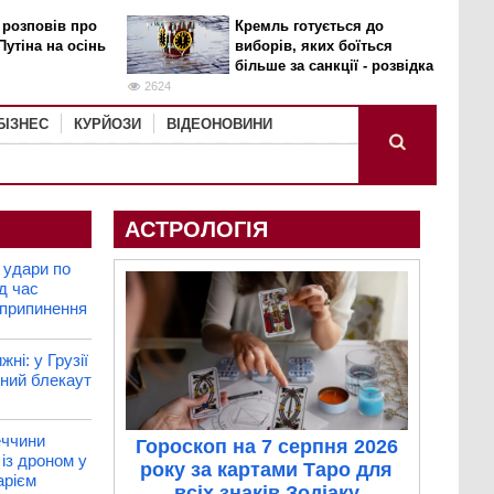
 розповів про
Кремль готується до
Путіна на осінь
виборів, яких боїться
більше за санкції - розвідка
2624
БІЗНЕС
КУРЙОЗИ
ВІДЕОНОВИНИ
АСТРОЛОГІЯ
 удари по
д час
 припинення
ні: у Грузії
ний блекаут
еччини
Гороскоп на 7 серпня 2026
 із дроном у
року за картами Таро для
арієм
всіх знаків Зодіаку