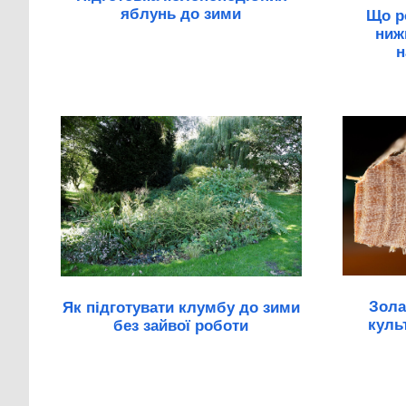
яблунь до зими
Що р
ниж
н
Зола
Як підготувати клумбу до зими
куль
без зайвої роботи