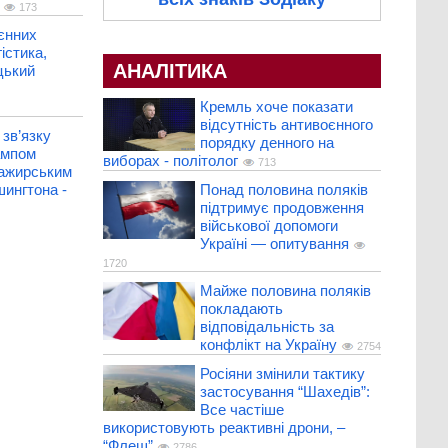
173
єнних
істика,
АНАЛІТИКА
цький
Кремль хоче показати
відсутність антивоєнного
зв’язку
порядку денного на
рампом
виборах - політолог
713
сажирським
Понад половина поляків
шингтона -
підтримує продовження
військової допомоги
Україні — опитування
1720
Майже половина поляків
покладають
відповідальність за
конфлікт на Україну
2754
Росіяни змінили тактику
застосування “Шахедів”:
Все частіше
використовують реактивні дрони, –
“Флеш”
2786