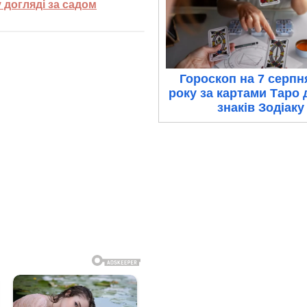
 догляді за садом
Гороскоп на 7 серпн
року за картами Таро 
знаків Зодіаку