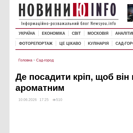
УКРАЇНА
ЕКОНОМІКА
СВІТ
MОСКОВІЯ
АНАЛІТИ
ФОТОРЕПОРТАЖ
ЦЕ ЦІКАВО
KУЛІНАРІЯ
САД-ГО
Головна
>
Сад-город
Де посадити кріп, щоб він 
ароматним
10.06.2026 17:25
510