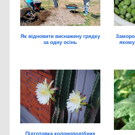
Як відновити виснажену грядку
Заморож
за одну осінь
якому
Підготовка колоноподібних