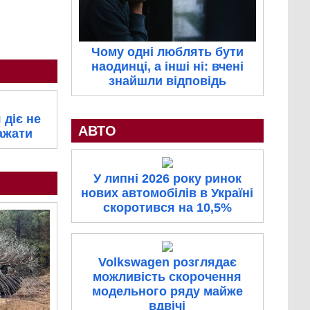
Чому одні люблять бути
наодинці, а інші ні: вчені
знайшли відповідь
 діє не
АВТО
ажати
У липні 2026 року ринок
нових автомобілів в Україні
скоротився на 10,5%
Volkswagen розглядає
можливість скорочення
модельного ряду майже
вдвічі