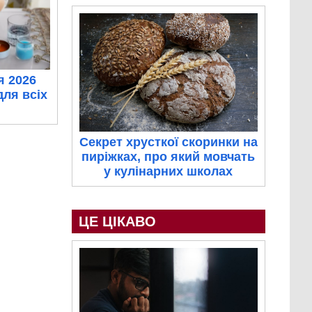
я 2026
для всіх
Секрет хрусткої скоринки на
пиріжках, про який мовчать
у кулінарних школах
ЦЕ ЦІКАВО