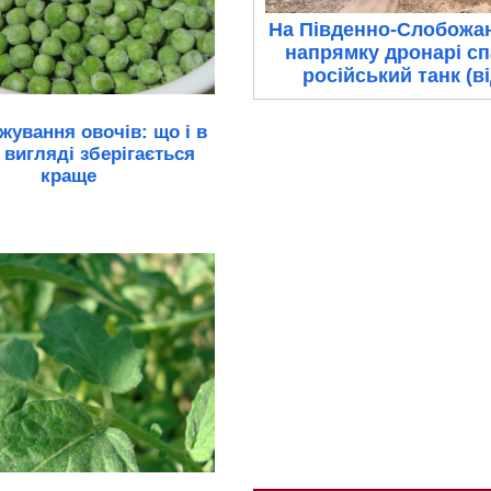
На Південно-Слобожа
напрямку дронарі с
російський танк (в
ування овочів: що і в
 вигляді зберігається
краще