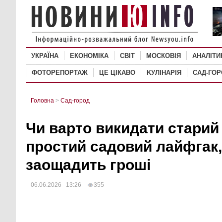
УКРАЇНА
ЕКОНОМІКА
СВІТ
MОСКОВІЯ
АНАЛІТИ
ФОТОРЕПОРТАЖ
ЦЕ ЦІКАВО
KУЛІНАРІЯ
САД-ГО
Головна
>
Сад-город
Чи варто викидати старий
простий садовий лайфгак,
заощадить гроші
06.06.2026 13:26
355