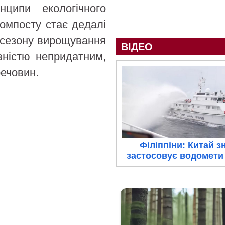
нципи екологічного
омпосту стає дедалі
 сезону вирощування
ВІДЕО
вністю непридатним,
речовин.
Філіппіни: Китай з
застосовує водомети 