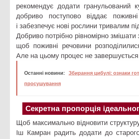
рекомендує додати гранульований к
добриво поступово віддає поживн
і забезпечує нові рослини тривалим п
Добриво потрібно рівномірно змішати 
щоб поживні речовини розподілилис
Але на цьому процес не завершується
Останні новини:
Збирання цибулі: ознаки го
просушування
Секретна пропорція ідеальног
Щоб максимально відновити структуру 
Іш Камран радить додати до старог