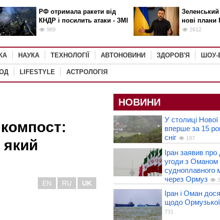
РФ отримала ракети від
Зеленський
КНДР і посилить атаки - ЗМІ
нові плани 
989
2612
КА
НАУКА
ТЕХНОЛОГІЇ
АВТОНОВИНИ
ЗДОРОВ'Я
ШОУ-
РОД
LIFESTYLE
АСТРОЛОГІЯ
НОВИНИ
У столиці Нової
 компост:
вперше за 15 ро
сніг
197
 який
Іран заявив про
угоди з Оманом
судноплавного 
через Ормуз
3
EN
RU
UK
Іран і Оман дос
щодо Ормузької
731