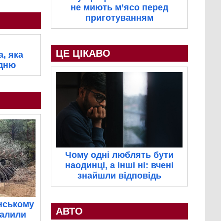
не миють м’ясо перед
приготуванням
ЦЕ ЦІКАВО
, яка
 дню
Чому одні люблять бути
наодинці, а інші ні: вчені
знайшли відповідь
нському
АВТО
палили