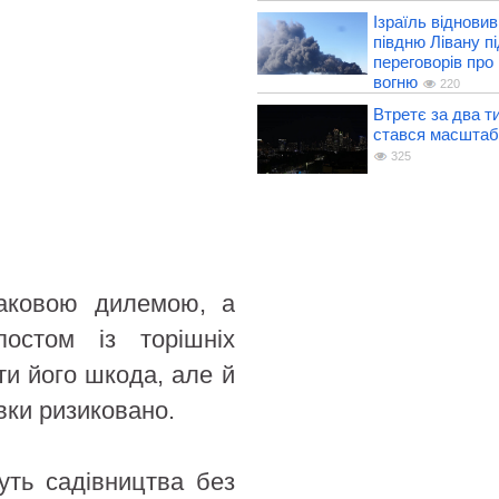
Ізраїль відновив
півдню Лівану пі
переговорів про
вогню
220
Втретє за два тиж
стався масштаб
325
наковою дилемою, а
остом із торішніх
ти його шкода, але й
вки ризиковано.
уть садівництва без