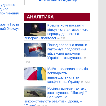
 удари по
д час
 припинення
АНАЛІТИКА
ні: у Грузії
Кремль хоче показати
ний блекаут
відсутність антивоєнного
порядку денного на
виборах - політолог
732
Понад половина поляків
підтримує продовження
військової допомоги
Україні — опитування
1731
Майже половина поляків
покладають
відповідальність за
конфлікт на Україну
2767
Росіяни змінили тактику
застосування “Шахедів”:
Все частіше
використовують реактивні дрони, –
“Флеш”
2800