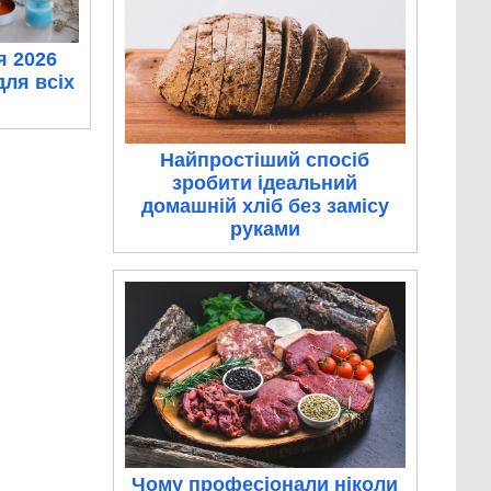
я 2026
для всіх
Найпростіший спосіб
зробити ідеальний
домашній хліб без замісу
руками
Чому професіонали ніколи