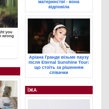
материнстві - вона
відповіла
Аріана Гранде візьме паузу
після Eternal Sunshine Tour:
що стоїть за рішенням
співачки
ЇЖА