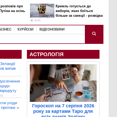
 розповів про
Кремль готується до
Путіна на осінь
виборів, яких боїться
більше за санкції - розвідка
2649
БІЗНЕС
КУРЙОЗИ
ВІДЕОНОВИНИ
АСТРОЛОГІЯ
 Зеландії
ків випав
 досягнення
 щодо
маршруту
01
ягли угоди
Гороскоп на 7 серпня 2026
 протоки
року за картами Таро для
всіх знаків Зодіаку