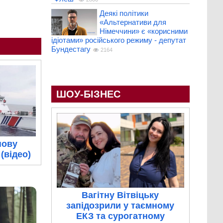
Деякі політики
«Альтернативи для
Німеччини» є «корисними
ідіотами» російського режиму - депутат
Бундестагу
2164
ШОУ-БІЗНЕС
нову
(відео)
Вагітну Вітвіцьку
запідозрили у таємному
ЕКЗ та сурогатному