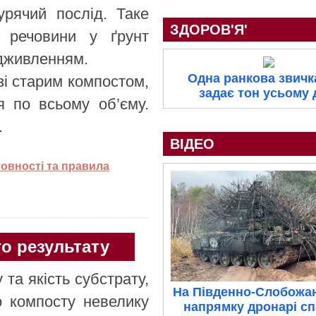
урячий послід. Таке
ЗДОРОВ'Я'
і речовини у ґрунт
ідживленням.
Одна ранкова звичка
зі старим компостом,
задає тон усьому
я по всьому об’єму.
.
ВІДЕО
товності та правила
о результату
та якість субстрату,
На Південно-Слобожа
о компосту невелику
напрямку дронарі с