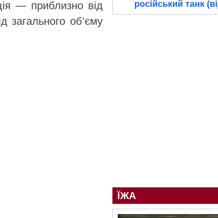
російський танк (в
ція — приблизно від
ід загального об’єму
ЇЖА