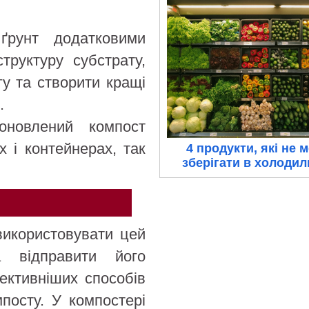
 ґрунт додатковими
труктуру субстрату,
гу та створити кращі
.
оновлений компост
 і контейнерах, так
4 продукти, які не 
зберігати в холоди
використовувати цей
 відправити його
ективніших способів
посту. У компостері