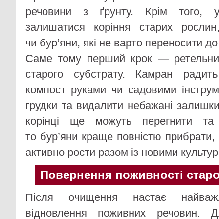
речовини з ґрунту. Крім того, 
залишатися коріння старих рослин
чи бур’яни, які не варто переносити д
Саме тому перший крок — ретельни
старого субстрату. Камран радит
компост руками чи садовими інструм
грудки та видалити небажані залишки
корінці ще можуть перегнити та 
то бур’яни краще повністю прибрати,
активно рости разом із новими культу
Повернення поживності стар
Після очищення настає найва
відновлення поживних речовин. Д