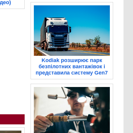
ідео)
Kodiak розширює парк
безпілотних вантажівок і
представила систему Gen7