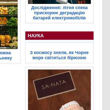
Дослідження: літня спека
прискорює деградацію
батарей електромобілів
НАУКА
З космосу зняли, як Чорне
можна
море світиться бірюзою
льнику