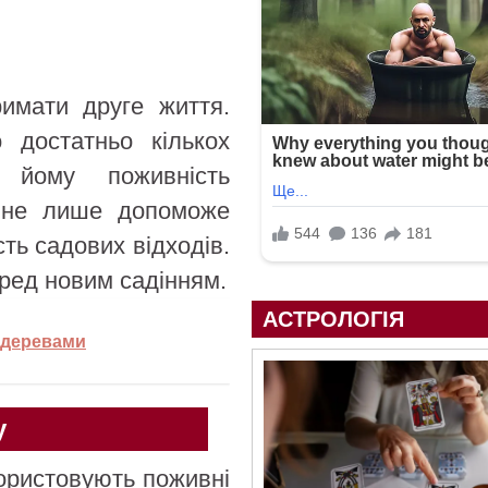
имати друге життя.
 достатньо кількох
 йому поживність
е не лише допоможе
ть садових відходів.
ред новим садінням.
АСТРОЛОГІЯ
 деревами
у
ористовують поживні