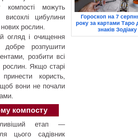
у компості можуть
, висохлі цибулини
Гороскоп на 7 серпн
року за картами Таро 
о нових рослин.
знаків Зодіаку
й огляд і очищення
ь добре розпушити
ентами, розбити всі
 рослин. Якщо старі
принести користь,
 щоб вони не почали
рами.
ому компосту
жливіший етап —
ля цього садівник