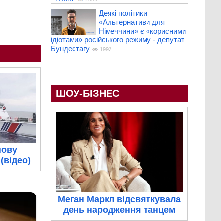
Деякі політики
«Альтернативи для
Німеччини» є «корисними
ідіотами» російського режиму - депутат
Бундестагу
1992
ШОУ-БІЗНЕС
нову
(відео)
Меган Маркл відсвяткувала
день народження танцем