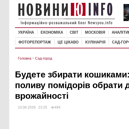
УКРАЇНА
ЕКОНОМІКА
СВІТ
MОСКОВІЯ
АНАЛІТИ
ФОТОРЕПОРТАЖ
ЦЕ ЦІКАВО
KУЛІНАРІЯ
САД-ГО
Головна
>
Сад-город
Будете збирати кошиками:
поливу помідорів обрати 
врожайності
10.06.2026 23:25
494