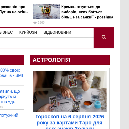
 розповів про
Кремль готується до
Путіна на осінь
виборів, яких боїться
більше за санкції - розвідка
2363
БІЗНЕС
КУРЙОЗИ
ВІДЕОНОВИНИ
АСТРОЛОГІЯ
80% своїх
вачів - ЗМІ
аявили, що
рнуть із
нтів «до
38
 потужний
Гороскоп на 6 серпня 2026
року за картами Таро для
всіх знаків Зодіаку