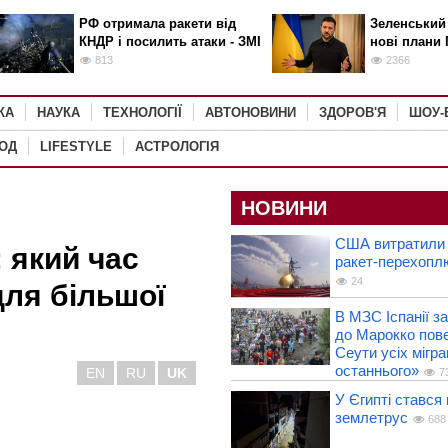
РФ отримала ракети від
Зеленський
КНДР і посилить атаки - ЗМІ
нові плани 
813
2366
КА
НАУКА
ТЕХНОЛОГІЇ
АВТОНОВИНИ
ЗДОРОВ'Я
ШОУ-
РОД
LIFESTYLE
АСТРОЛОГІЯ
НОВИНИ
США витратили 
 який час
ракет-перехоплю
24
для більшої
В МЗС Іспанії з
до Марокко пове
Сеути усіх мігра
останнього»
EN
RU
UK
7
У Єгипті стався
землетрус
688