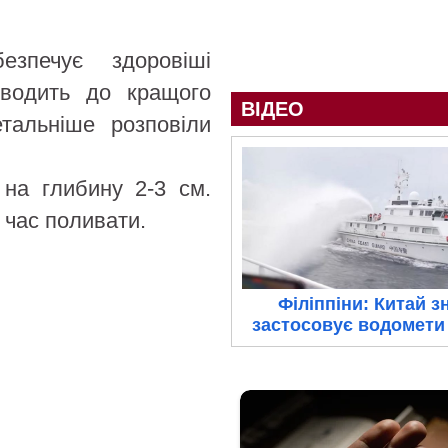
езпечує здоровіші
зводить до кращого
ВІДЕО
тальніше розповіли
на глибину 2-3 см.
 час поливати.
Філіппіни: Китай з
застосовує водомети 