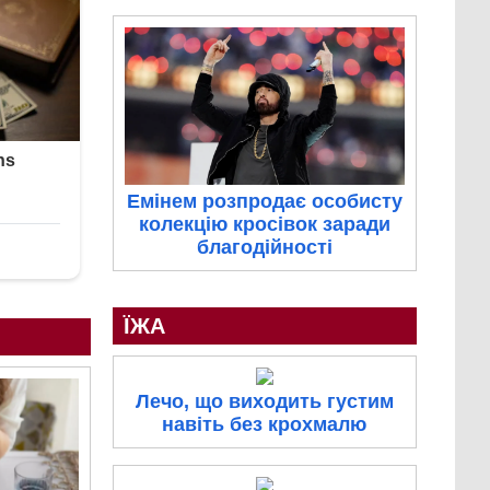
Емінем розпродає особисту
колекцію кросівок заради
благодійності
ЇЖА
Лечо, що виходить густим
навіть без крохмалю