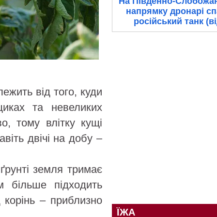
На Південно-Слобожа
напрямку дронарі с
російський танк (в
ежить від того, куди
щиках та невеликих
о, тому влітку кущі
віть двічі на добу –
 ґрунті земля тримає
м більше підходить
 корінь – приблизно
ЇЖА