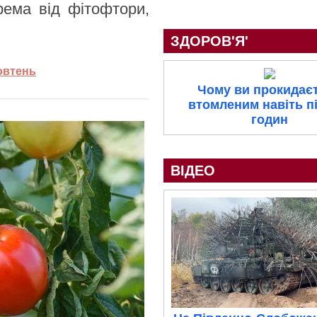
крема від фітофтори,
ЗДОРОВ'Я'
жовтень
Чому ви прокидає
втомленим навіть пі
годин
ВІДЕО