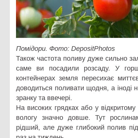
Помідори. Фото: DepositPhotos
Також частота поливу дуже сильно зал
саме ви посадили розсаду. У гор
контейнерах земля пересихає миттєв
доводиться поливати щодня, а іноді на
зранку та ввечері.
На високих грядках або у відкритому
вологу значно довше. Тут рослина
рідший, але дуже глибокий полив під
раз на тиждень.