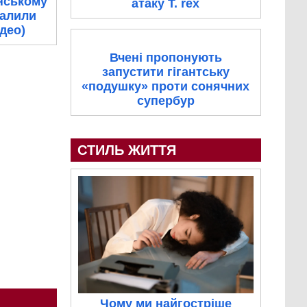
нському
атаку T. rex
палили
ідео)
Вчені пропонують
запустити гігантську
«подушку» проти сонячних
супербур
СТИЛЬ ЖИТТЯ
Чому ми найгостріше