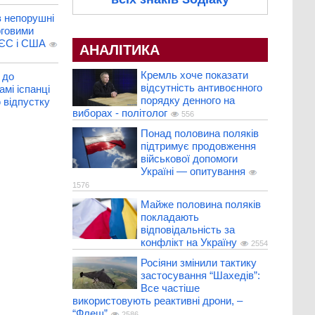
в непорушні
рговими
 ЄС і США
АНАЛІТИКА
Кремль хоче показати
 до
відсутність антивоєнного
мі іспанці
порядку денного на
 відпустку
виборах - політолог
556
Понад половина поляків
підтримує продовження
військової допомоги
Україні — опитування
1576
Майже половина поляків
покладають
відповідальність за
конфлікт на Україну
2554
Росіяни змінили тактику
застосування “Шахедів”:
Все частіше
використовують реактивні дрони, –
“Флеш”
2586