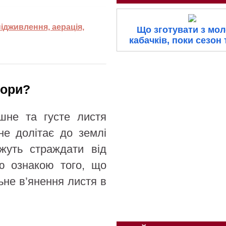
підживлення, аерація,
Що зготувати з мо
кабачків, поки сезон
дори?
шне та густе листя
не долітає до землі
жуть страждати від
ою ознакою того, що
ьне в’янення листя в