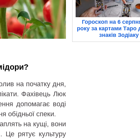
Гороскоп на 6 серпн
року за картами Таро 
знаків Зодіаку
мідори?
олив на початку дня,
ікати. Фахівець Люк
ення допомагає воді
я обідньої спеки.
аплять на кущі, вони
. Це рятує культуру