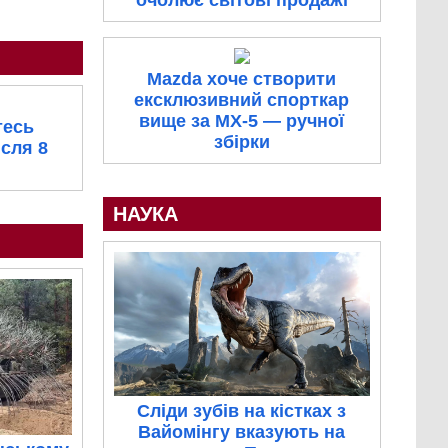
Mazda хоче створити
ексклюзивний спорткар
вище за MX-5 — ручної
тесь
збірки
сля 8
НАУКА
Сліди зубів на кістках з
Вайомінгу вказують на