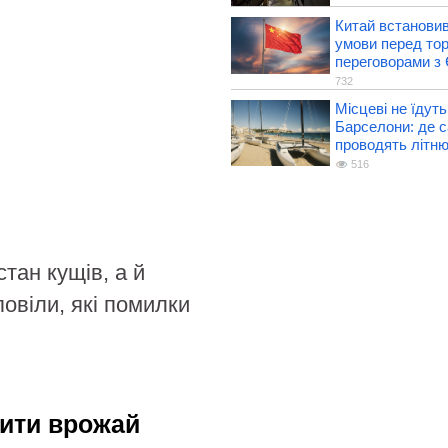
Китай встанови
умови перед то
переговорами з
732
Місцеві не їдуть
Барселони: де са
проводять літню
516
тан кущів, а й
повіли, які помилки
тити врожай