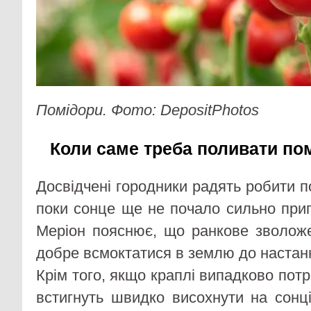
Помідори. Фото: DepositPhotos
Коли саме треба поливати по
Досвідчені городники радять робити п
поки сонце ще не почало сильно прип
Меріон пояснює, що ранкове зволож
добре всмоктатися в землю до настанн
Крім того, якщо краплі випадково потр
встигнуть швидко висохнути на сонці