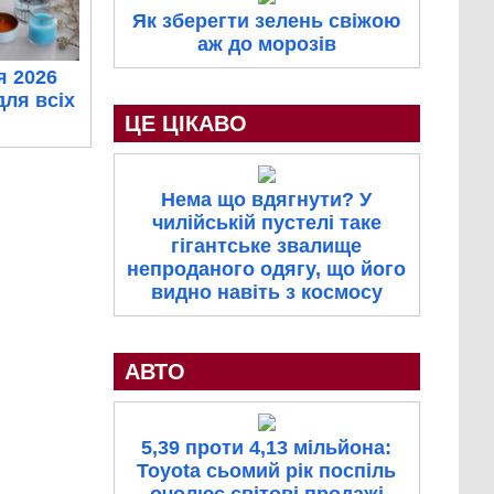
Як зберегти зелень свіжою
аж до морозів
я 2026
для всіх
ЦЕ ЦІКАВО
Нема що вдягнути? У
чилійській пустелі таке
гігантське звалище
непроданого одягу, що його
видно навіть з космосу
АВТО
5,39 проти 4,13 мільйона:
Toyota сьомий рік поспіль
очолює світові продажі