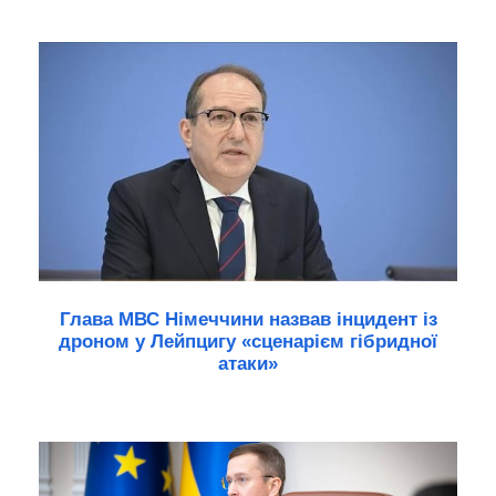
Глава МВС Німеччини назвав інцидент із
дроном у Лейпцигу «сценарієм гібридної
атаки»