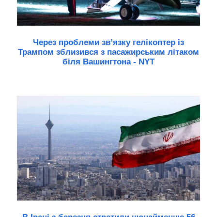
Через проблеми зв’язку гелікоптер із
Трампом зблизився з пасажирським літаком
біля Вашингтона - NYT