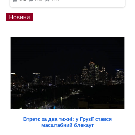
Новини
Втретє за два тижні: у Грузії стався
масштабний блекаут