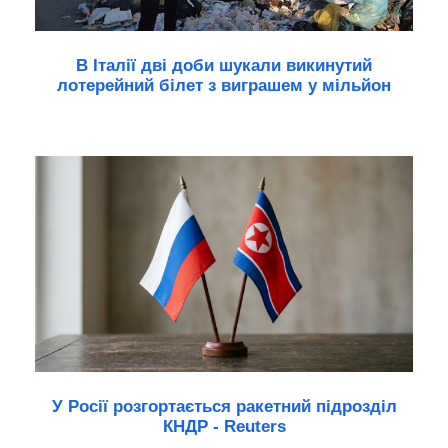
В Італії дві доби шукали викинутий
лотерейний білет з виграшем у мільйон
У Росії розгортається ракетний підрозділ
КНДР - Reuters