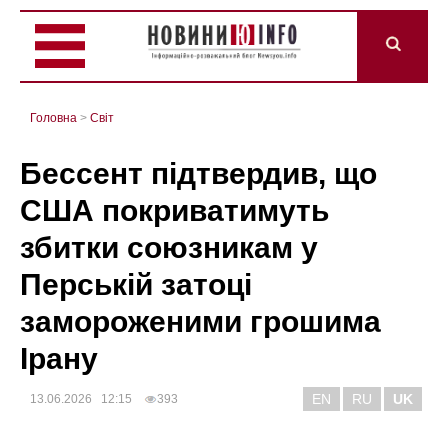
Головна
>
Світ
Бессент підтвердив, що
США покриватимуть
збитки союзникам у
Перській затоці
замороженими грошима
Ірану
EN
RU
UK
13.06.2026 12:15
393