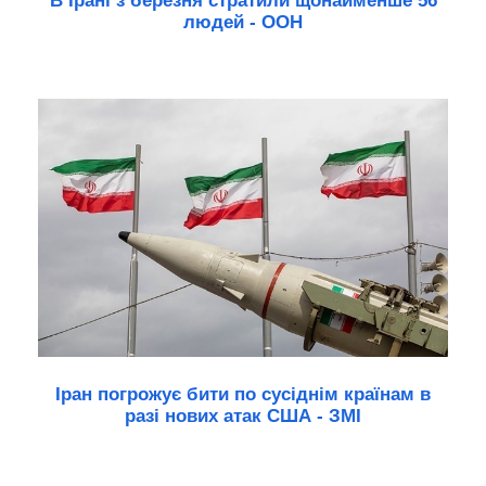
В Ірані з березня стратили щонайменше 56
людей - ООН
Іран погрожує бити по сусіднім країнам в
разі нових атак США - ЗМІ