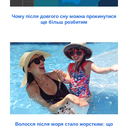
Чому після довгого сну можна прокинутися
ще більш розбитим
Волосся після моря стало жорстким: що