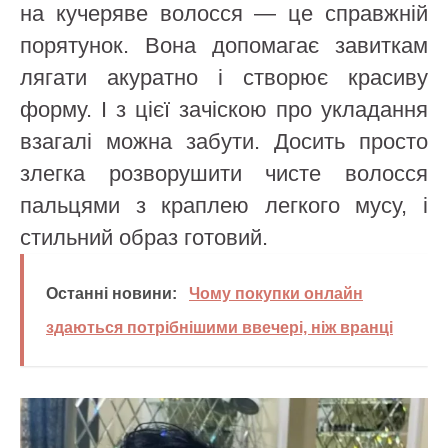
на кучеряве волосся — це справжній
порятунок. Вона допомагає завиткам
лягати акуратно і створює красиву
форму. І з цієї зачіскою про укладання
взагалі можна забути. Досить просто
злегка розворушити чисте волосся
пальцями з краплею легкого мусу, і
стильний образ готовий.
Останні новини:
Чому покупки онлайн
здаються потрібнішими ввечері, ніж вранці