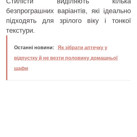
Стилісти виділяють кілька
безпрограшних варіантів, які ідеально
підходять для зрілого віку і тонкої
текстури.
Останні новини:
Як зібрати аптечку у
відпустку й не везти половину домашньої
шафи