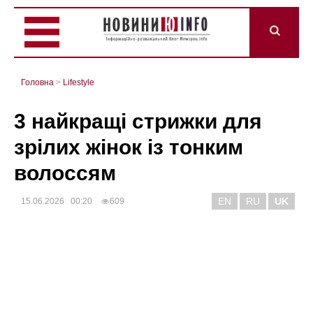
Головна
>
Lifestyle
3 найкращі стрижки для
зрілих жінок із тонким
волоссям
EN
RU
UK
15.06.2026 00:20
609