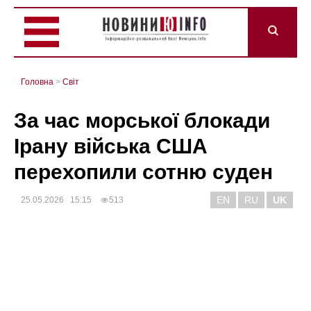
Головна
>
Світ
За час морської блокади
Ірану війська США
перехопили сотню суден
EN
RU
UK
25.05.2026 15:15
513