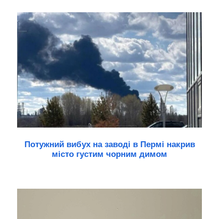
Потужний вибух на заводі в Пермі накрив
місто густим чорним димом