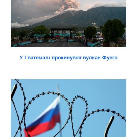
У Гватемалі прокинувся вулкан Фуего