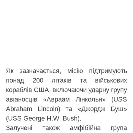
Як зазначається, місію підтримують
понад 200 літаків та військових
кораблів США, включаючи ударну групу
авіаносців «Авраам Лінкольн» (USS
Abraham Lincoln) та «Джордж Буш»
(USS George H.W. Bush).
Залучені також амфібійна група