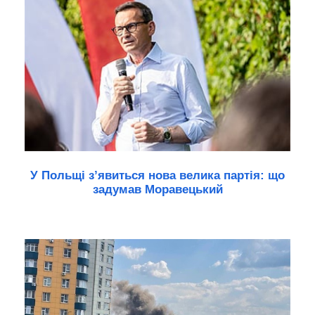
У Польщі з’явиться нова велика партія: що
задумав Моравецький