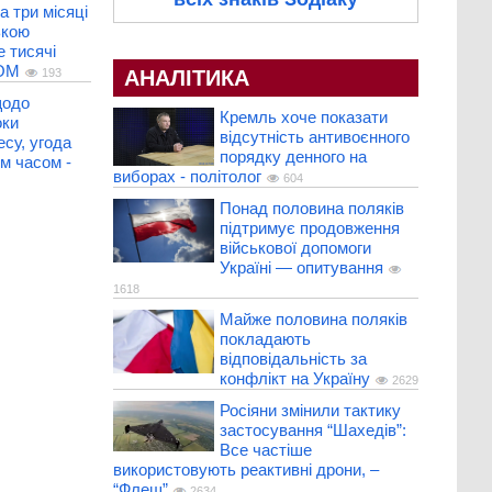
а три місяці
ькою
 тисячі
COM
АНАЛІТИКА
193
щодо
Кремль хоче показати
оки
відсутність антивоєнного
есу, угода
порядку денного на
м часом -
виборах - політолог
604
Понад половина поляків
підтримує продовження
військової допомоги
Україні — опитування
1618
Майже половина поляків
покладають
відповідальність за
конфлікт на Україну
2629
Росіяни змінили тактику
застосування “Шахедів”:
Все частіше
використовують реактивні дрони, –
“Флеш”
2634