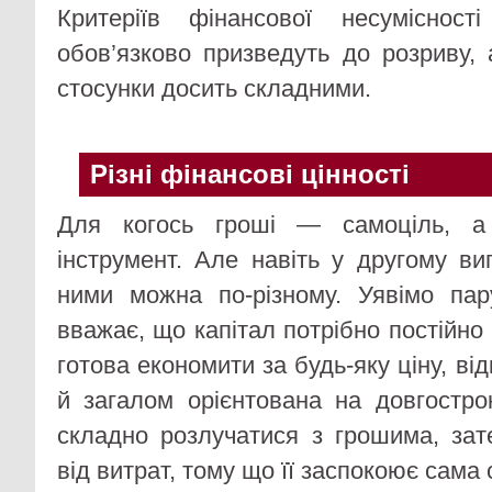
Критеріїв фінансової несуміснос
обов’язково призведуть до розриву,
стосунки досить складними.
Різні фінансові цінності
Для когось гроші — самоціль, а
інструмент. Але навіть у другому ви
ними можна по-різному. Уявімо па
вважає, що капітал потрібно постійн
готова економити за будь-яку ціну, ві
й загалом орієнтована на довгостро
складно розлучатися з грошима, зат
від витрат, тому що її заспокоює сама 