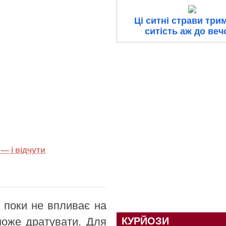
Ці ситні страви три
ситість аж до веч
— і відчути
к поки не впливає на
може дратувати. Для
КУРЙОЗИ