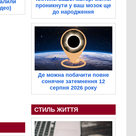
палили
проникнути у ваш мозок ще
ідео)
до народження
Де можна побачити повне
сонячне затемнення 12
серпня 2026 року
СТИЛЬ ЖИТТЯ