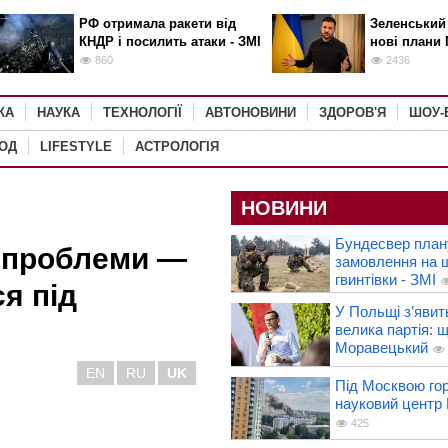
РФ отримала ракети від
Зеленський
КНДР і посилить атаки - ЗМІ
нові плани 
860
2436
КА
НАУКА
ТЕХНОЛОГІЇ
АВТОНОВИНИ
ЗДОРОВ'Я
ШОУ-
РОД
LIFESTYLE
АСТРОЛОГІЯ
НОВИНИ
Бундесвер план
і проблеми —
замовлення на 
гвинтівки - ЗМІ
я під
У Польщі з’явит
велика партія: 
Моравецький
EN
RU
UK
Під Москвою го
науковий центр
425