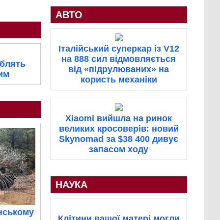
АВТО
Італійський суперкар із V12
на 888 сил відмовляється
облять
від «підрулюваних» на
им
користь механіки
Xiaomi вийшла на ринок
великих кросоверів: новий
Skynomad за $38 400 дивує
запасом ходу
НАУКА
нському
Клітини вашої матері могли