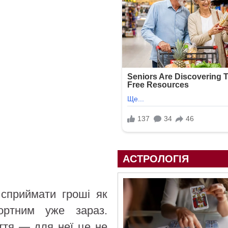
АСТРОЛОГІЯ
сприймати гроші як
ортним уже зараз.
уття — для неї це не