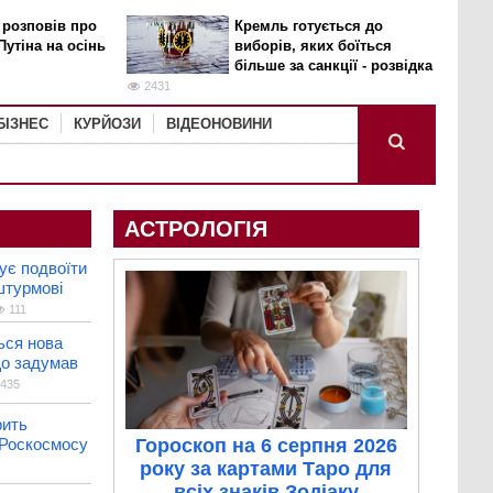
 розповів про
Кремль готується до
Путіна на осінь
виборів, яких боїться
більше за санкції - розвідка
2431
БІЗНЕС
КУРЙОЗИ
ВІДЕОНОВИНИ
АСТРОЛОГІЯ
ує подвоїти
штурмові
111
ься нова
що задумав
435
рить
 Роскосмосу
Гороскоп на 6 серпня 2026
року за картами Таро для
всіх знаків Зодіаку