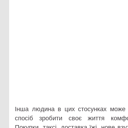
Інша людина в цих стосунках може 
спосіб зробити своє життя комф
Покупки, таксі, доставка їжі, нове вз