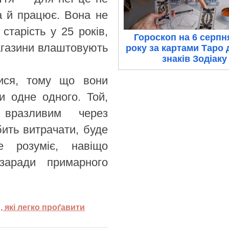
на й працює. Вона не
старість у 25 років,
Гороскоп на 6 серпн
магазини влаштовують
року за картами Таро 
знаків Зодіаку
ися, тому що вони
и одне одного. Той,
 вразливим через
бить витрачати, буде
 розуміє, навіщо
заради примарного
, які легко проґавити