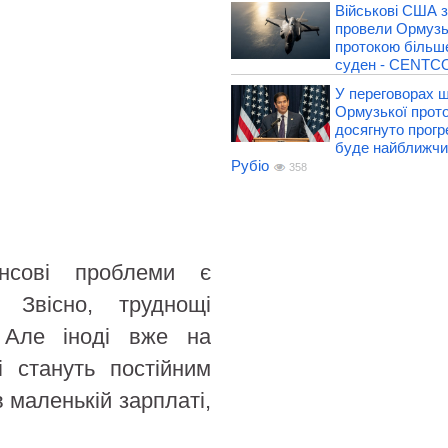
Військові США з
провели Ормуз
протокою більше
суден - CENT
У переговорах 
Ормузької прот
досягнуто прогр
буде найближчи
Рубіо
358
ансові проблеми є
 Звісно, труднощі
. Але іноді вже на
і стануть постійним
в маленькій зарплаті,