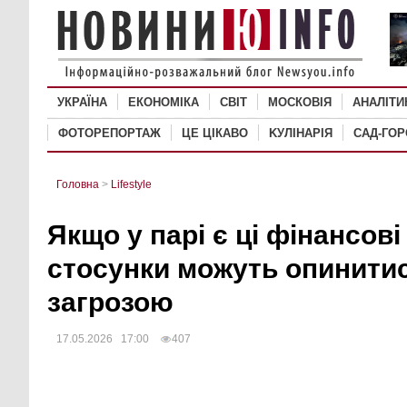
УКРАЇНА
ЕКОНОМІКА
СВІТ
MОСКОВІЯ
АНАЛІТИ
ФОТОРЕПОРТАЖ
ЦЕ ЦІКАВО
KУЛІНАРІЯ
САД-ГО
Головна
>
Lifestyle
Якщо у парі є ці фінансов
стосунки можуть опинитис
загрозою
17.05.2026 17:00
407