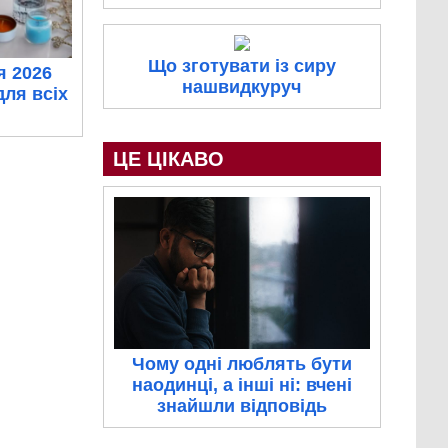
Що зготувати із сиру
я 2026
нашвидкуруч
для всіх
ЦЕ ЦІКАВО
Чому одні люблять бути
наодинці, а інші ні: вчені
знайшли відповідь