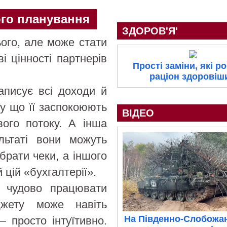
ого планування
ЗДОРОВ'Я'
ого, але може стати
і цінності партнерів
Прості заміни, які р
раціон здоровіш
аписує всі доходи й
му що її заспокоюють
ВІДЕО
вого потоку. А інша
льтаті вони можуть
брати чеки, а іншого
 цій «бухгалтерії».
ь чудово працювати
жету може навіть
На Південно-Слобожа
 просто інтуїтивно.