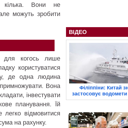
ті кілька. Вони не
 але можуть зробити
ВІДЕО
 для когось лише
падку користуватися
ру, де одна людина
о примножувати. Вона
Філіппіни: Китай з
застосовує водомети 
дкладати, інвестувати
кове планування. Їй
е легко відмовитися
сума на рахунку.