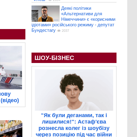
Деякі політики
«Альтернативи для
Німеччини» є «корисними
ідіотами» російського режиму - депутат
Бундестагу
2037
ШОУ-БІЗНЕС
нову
(відео)
"Як були деганами, так і
лишилися!": Астаф'єва
рознесла колег із шоубізу
через позицію під час війни