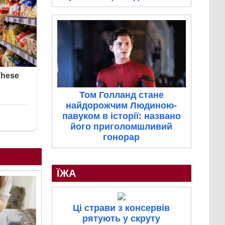
Том Голланд стане
найдорожчим Людиною-
павуком в історії: названо
його приголомшливий
гонорар
ЇЖА
Ці страви з консервів
рятують у скруту