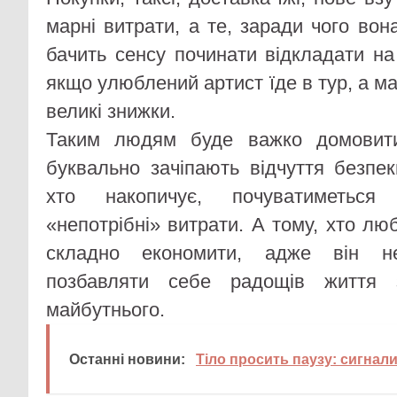
марні витрати, а те, заради чого во
бачить сенсу починати відкладати на 
якщо улюблений артист їде в тур, а 
великі знижки.
Таким людям буде важко домовит
буквально зачіпають відчуття безпек
хто накопичує, почуватиметься
«непотрібні» витрати. А тому, хто лю
складно економити, адже він не
позбавляти себе радощів життя 
майбутнього.
Останні новини:
Тіло просить паузу: сигнали