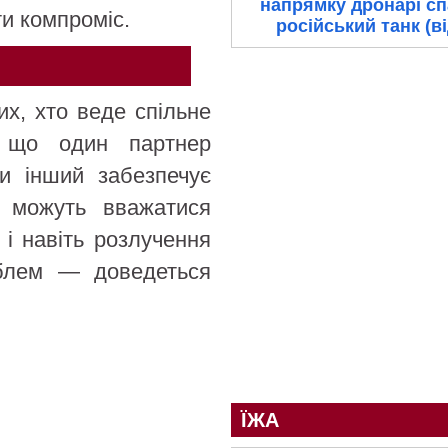
напрямку дронарі с
ти компроміс.
російський танк (в
х, хто веде спільне
, що один партнер
ки інший забезпечує
і можуть вважатися
 і навіть розлучення
облем — доведеться
ЇЖА