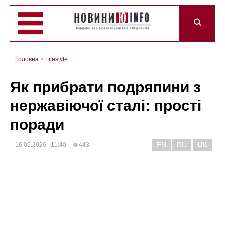
Головна
>
Lifestyle
Як прибрати подряпини з
нержавіючої сталі: прості
поради
EN
RU
UK
16.05.2026 11:40
443