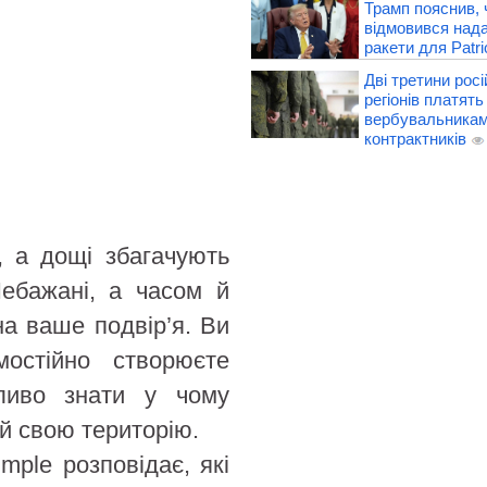
Трамп пояснив,
відмовився нада
ракети для Patri
Дві третини рос
регіонів платять
вербувальника
контрактників
, а дощі збагачують
Небажані, а часом й
на ваше подвір’я. Ви
остійно створюєте
жливо знати у чому
ій свою територію.
mple розповідає, які