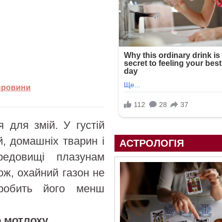
 провини
 для змій. У густій
й, домашніх тварин і
АСТРОЛОГІЯ
редовищі плазунам
ож, охайний газон не
робить його менш
о мотлоху