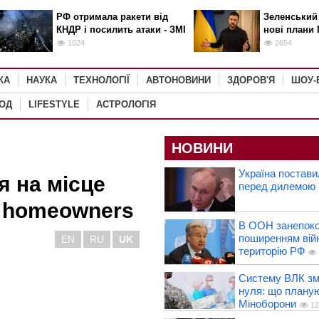
РФ отримала ракети від
Зеленський
КНДР і посилить атаки - ЗМІ
нові плани 
1024
2654
КА
НАУКА
ТЕХНОЛОГІЇ
АВТОНОВИНИ
ЗДОРОВ'Я
ШОУ-
РОД
LIFESTYLE
АСТРОЛОГІЯ
НОВИНИ
Україна постави
я на місце
перед дилемою 
и homeowners
В ООН занепоко
поширенням вій
EN
RU
UK
територію РФ
Систему ВЛК зм
нуля: що плану
Міноборони
12