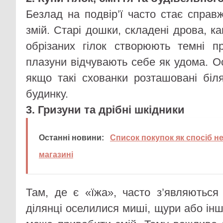
Безлад на подвір’ї часто стає справ
змій. Старі дошки, складені дрова, ка
обрізаних гілок створюють темні п
плазуни відчувають себе як удома. О
якщо такі схованки розташовані біл
будинку.
3. Гризуни та дрібні шкідники
Останні новини:
Список покупок як спосіб н
магазині
Там, де є «їжа», часто з’являютьс
ділянці оселилися миші, щури або інші