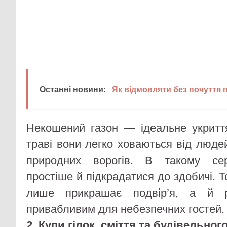
Останні новини:
Як відмовляти без почуття
Некошений газон — ідеальне укриття
траві вони легко ховаються від люде
природних ворогів. В такому се
простіше й підкрадатися до здобичі. Т
лише прикрашає подвір’я, а й 
привабливим для небезпечних гостей.
2. Купи гілок, сміття та будівельног