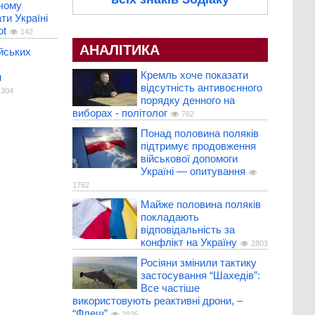
 чому
ти Україні
ot
142
АНАЛІТИКА
ійських
Кремль хоче показати
м
відсутність антивоєнного
304
порядку денного на
виборах - політолог
762
Понад половина поляків
підтримує продовження
військової допомоги
Україні — опитування
1762
Майже половина поляків
покладають
відповідальність за
конфлікт на Україну
2803
Росіяни змінили тактику
застосування “Шахедів”:
Все частіше
використовують реактивні дрони, –
“Флеш”
2835