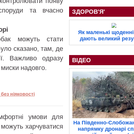
 контролювати появу
 споруди та вчасно
ЗДОРОВ'Я'
орі
Як маленькі щоденні
бак можуть стати
дають великий резу
ло сказано, там, де
ії. Важливо одразу
ВІДЕО
 миски надовго.
 без ніяковості
омфортні умови для
На Південно-Слобожа
и можуть харчуватися
напрямку дронарі с