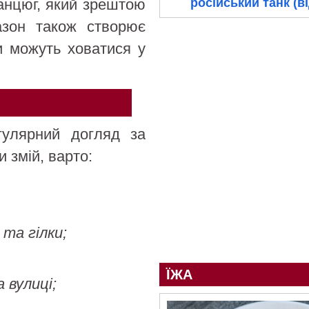
ланцюг, який зрештою
російський танк (в
азон також створює
ни можуть ховатися у
гулярний догляд за
 змій, варто:
та гілки;
ЇЖА
 вулиці;