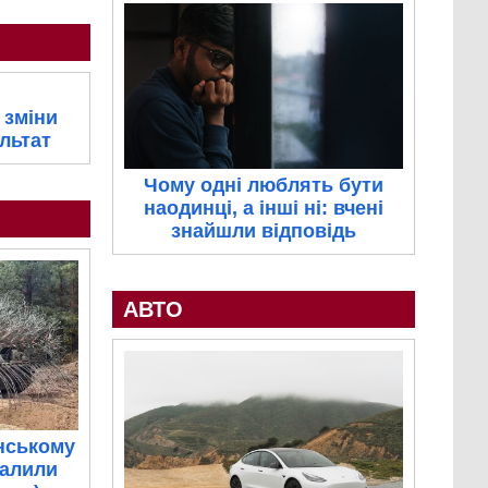
 зміни
льтат
Чому одні люблять бути
наодинці, а інші ні: вчені
знайшли відповідь
АВТО
нському
палили