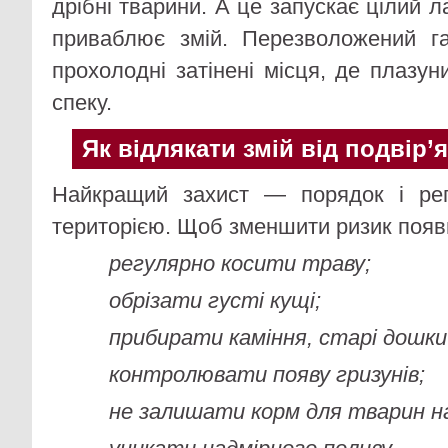
дрібні тварини. А це запускає цілий 
приваблює змій. Перезволожений г
прохолодні затінені місця, де плазу
спеку.
Як відлякати змій від подвір’я
Найкращий захист — порядок і ре
територією. Щоб зменшити ризик появи
регулярно косити траву;
обрізати густі кущі;
прибирати каміння, старі дошки 
контролювати появу гризунів;
не залишати корм для тварин на