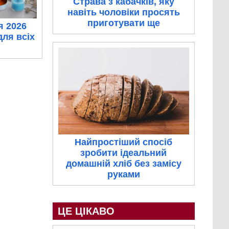
Страва з кабачків, яку
навіть чоловіки просять
приготувати ще
я 2026
для всіх
Найпростіший спосіб
зробити ідеальний
домашній хліб без замісу
руками
ЦЕ ЦІКАВО