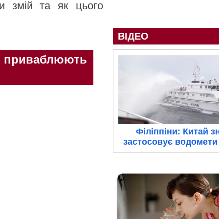
и змій та як цього
ВІДЕО
кі приваблюють
Філіппіни: Китай з
застосовує водомети 