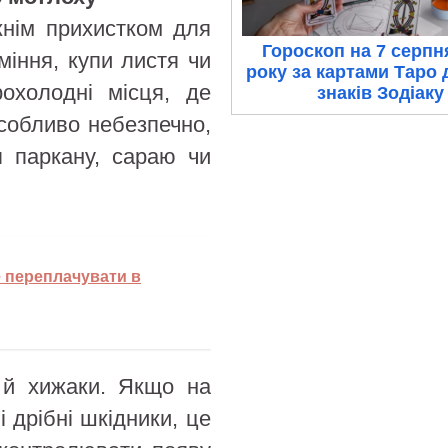
жнім прихистком для
Гороскоп на 7 серпн
міння, купи листя чи
року за картами Таро 
рохолодні місця, де
знаків Зодіаку
собливо небезпечно,
я паркану, сараю чи
е переплачувати в
я й хижаки. Якщо на
 дрібні шкідники, це