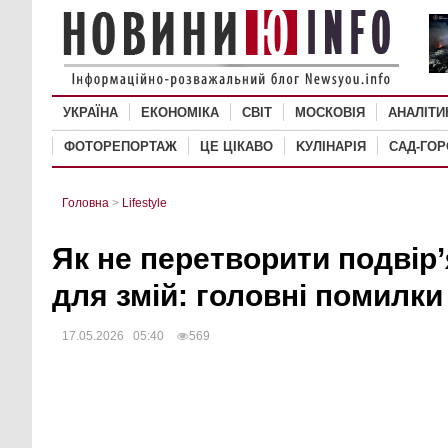
УКРАЇНА
ЕКОНОМІКА
СВІТ
MОСКОВІЯ
АНАЛІТИ
ФОТОРЕПОРТАЖ
ЦЕ ЦІКАВО
KУЛІНАРІЯ
САД-ГО
Головна
>
Lifestyle
Як не перетворити подвір’
для змій: головні помилк
17.05.2026 05:40
569