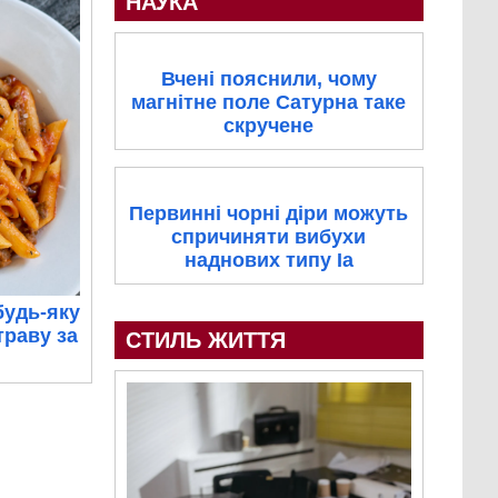
НАУКА
Вчені пояснили, чому
магнітне поле Сатурна таке
скручене
Первинні чорні діри можуть
спричиняти вибухи
наднових типу Ia
будь-яку
траву за
СТИЛЬ ЖИТТЯ