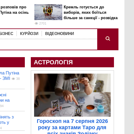
 розповів про
Кремль готується до
Путіна на осінь
виборів, яких боїться
більше за санкції - розвідка
2701
БІЗНЕС
КУРЙОЗИ
ВІДЕОНОВИНИ
АСТРОЛОГІЯ
ла Путіна
- ЗМІ
38
єні
ни на
94
інять з
Гороскоп на 7 серпня 2026
ють у
року за картами Таро для
4
всіх знаків Зодіаку