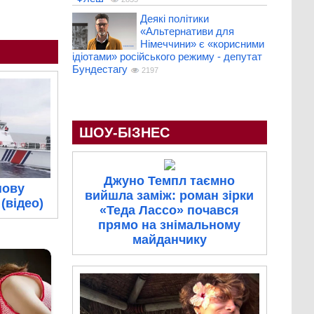
Деякі політики
«Альтернативи для
Німеччини» є «корисними
ідіотами» російського режиму - депутат
Бундестагу
2197
ШОУ-БІЗНЕС
Джуно Темпл таємно
нову
вийшла заміж: роман зірки
(відео)
«Теда Лассо» почався
прямо на знімальному
майданчику