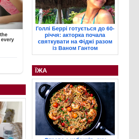
Голлі Беррі готується до 60-
річчя: акторка почала
святкувати на Фіджі разом
із Ваном Гантом
ЇЖА