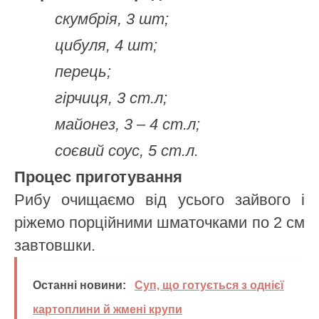
скумбрія, 3 шт;
цибуля, 4 шт;
перець;
гірчиця, 3 ст.л;
майонез, 3 – 4 ст.л;
соєвий соус, 5 ст.л.
Процес приготування
Рибу очищаємо від усього зайвого і
ріжемо порційними шматочками по 2 см
завтовшки.
Останні новини:
Суп, що готується з однієї
картоплини й жмені крупи