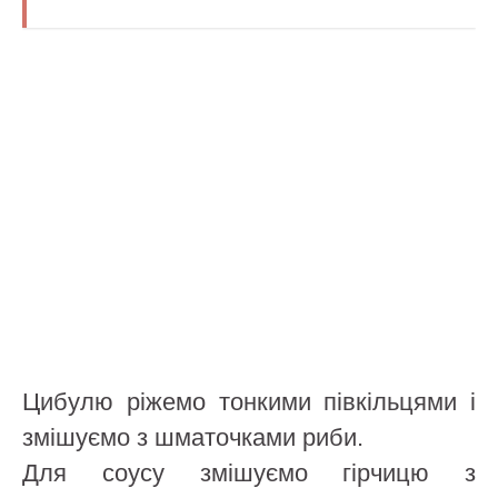
Цибулю ріжемо тонкими півкільцями і
змішуємо з шматочками риби.
Для соусу змішуємо гірчицю з