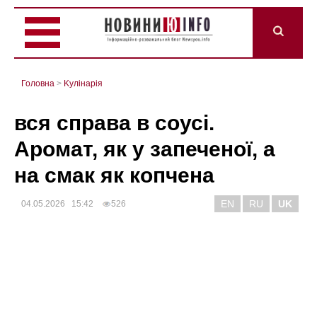
Головна
>
Kулінарія
вся справа в соусі.
Аромат, як у запеченої, а
на смак як копчена
EN
RU
UK
04.05.2026 15:42
526