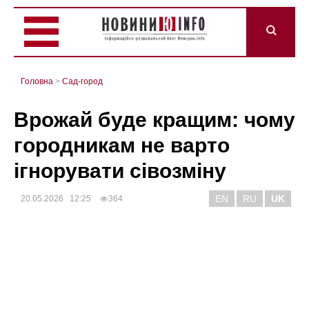
Головна
>
Сад-город
Врожай буде кращим: чому
городникам не варто
ігнорувати сівозміну
EN
RU
UK
20.05.2026 12:25
364