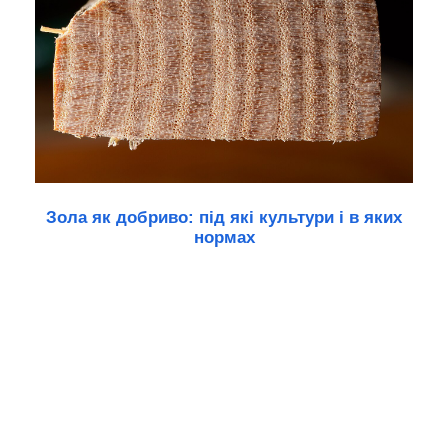
Зола як добриво: під які культури і в яких
нормах