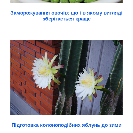
Заморожування овочів: що і в якому вигляді
зберігається краще
Підготовка колоноподібних яблунь до зими