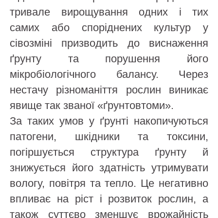
тривале вирощування одних і тих
самих або споріднених культур у
сівозміні призводить до виснаження
ґрунту та порушення його
мікробіологічного балансу. Через
нестачу різноманіття рослин виникає
явище так званої «ґрунтовтоми».
За таких умов у ґрунті накопичуються
патогени, шкідники та токсини,
погіршується структура ґрунту й
знижується його здатність утримувати
вологу, повітря та тепло. Це негативно
впливає на ріст і розвиток рослин, а
також суттєво зменшує врожайність