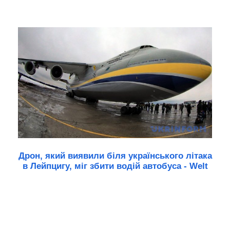
Дрон, який виявили біля українського літака
в Лейпцигу, міг збити водій автобуса - Welt