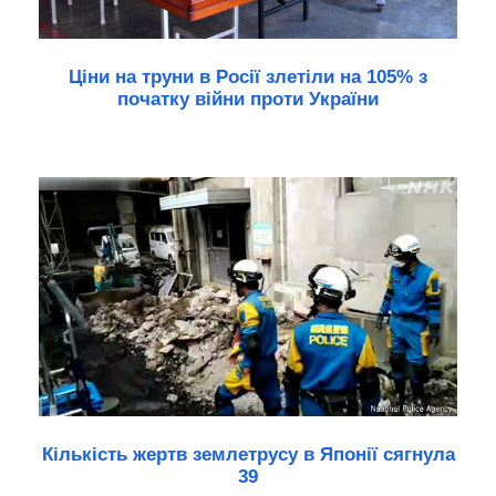
Ціни на труни в Росії злетіли на 105% з
початку війни проти України
Кількість жертв землетрусу в Японії сягнула
39