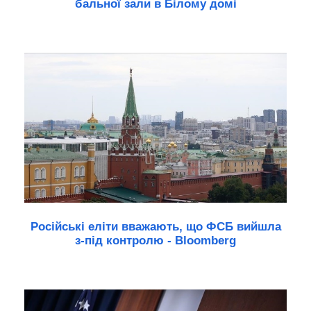
бальної зали в Білому домі
Російські еліти вважають, що ФСБ вийшла
з-під контролю - Bloomberg