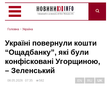
Головна
>
Україна
Україні повернули кошти
“Ощадбанку”, які були
конфісковані Угорщиною,
– Зеленський
EN
RU
UK
08.05.2026 07:35
582