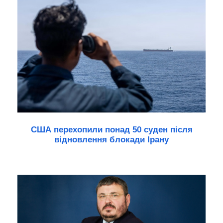
США перехопили понад 50 суден після
відновлення блокади Ірану