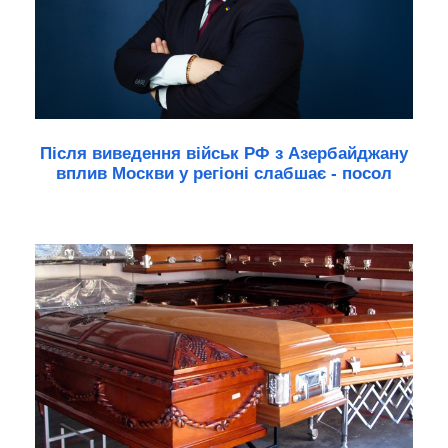
Після виведення військ РФ з Азербайджану
вплив Москви у регіоні слабшає - посол