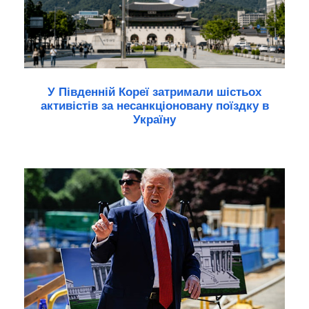
У Південній Кореї затримали шістьох
активістів за несанкціоновану поїздку в
Україну