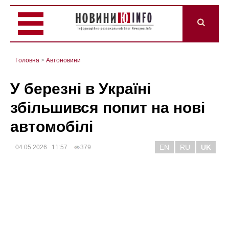
Головна
>
Автоновини
У березні в Україні
збільшився попит на нові
автомобілі
EN
RU
UK
04.05.2026 11:57
379