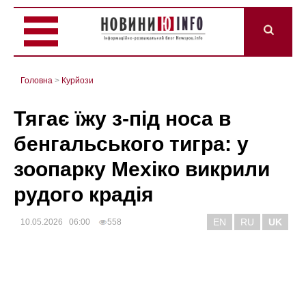
Головна
>
Курйози
Тягає їжу з-під носа в
бенгальського тигра: у
зоопарку Мехіко викрили
рудого крадія
EN
RU
UK
10.05.2026 06:00
558