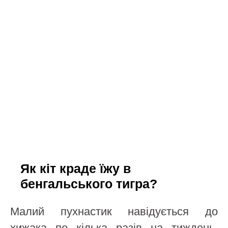
Як кіт краде їжу в
бенгальського тигра?
Малий пухнастик навідується до
хижака по кілька разів на тиждень.