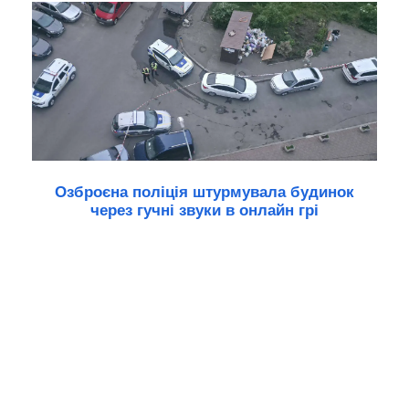
Озброєна поліція штурмувала будинок
через гучні звуки в онлайн грі