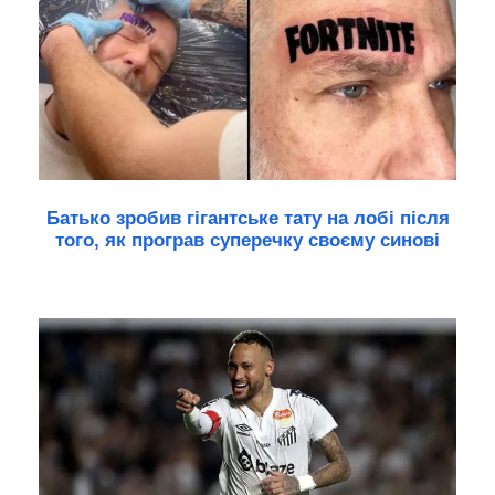
Батько зробив гігантське тату на лобі після
того, як програв суперечку своєму синові