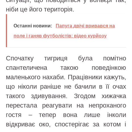
ніби це його територія.
Останні новини:
Папуга двічі вривався на
поле і ганяв футболістів: відео курйозу
Спочатку тигриця була помітно
спантеличена такою поведінкою
маленького нахаби. Працівники кажуть,
що ніколи раніше не бачили в її очах
такого здивування. Згодом хижачка
перестала реагувати на непроханого
гостя – тепер вона лише інколи
відкриває око, спостерігає за котом і