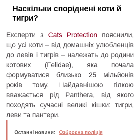
Наскільки споріднені коти й
тигри?
Експерти з
Cats Protection
пояснили,
що усі коти – від домашніх улюбленців
до левів і тигрів – належать до родини
котових (Felidae), яка почала
формуватися близько 25 мільйонів
років тому. Найдавнішою гілкою
вважається рід Panthera, від якого
походять сучасні великі кішки: тигри,
леви та пантери.
Останні новини:
Озброєна поліція