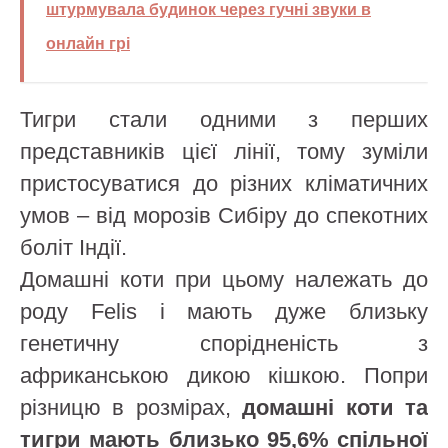
штурмувала будинок через гучні звуки в
онлайн грі
Тигри стали одними з перших
представників цієї лінії, тому зуміли
пристосуватися до різних кліматичних
умов – від морозів Сибіру до спекотних
боліт Індії.
Домашні коти при цьому належать до
роду Felis і мають дуже близьку
генетичну спорідненість з
африканською дикою кішкою. Попри
різницю в розмірах,
домашні коти та
тигри мають близько 95,6% спільної