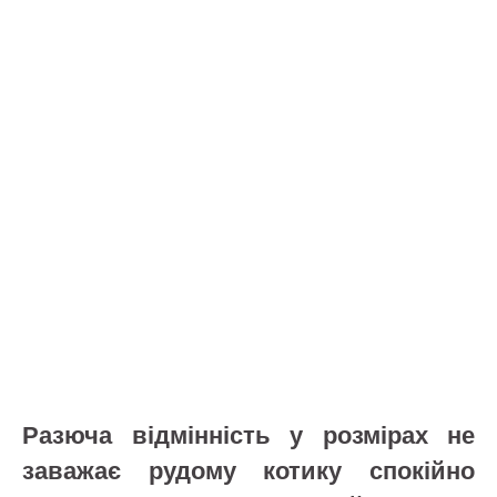
Разюча відмінність у розмірах не
заважає рудому котику спокійно