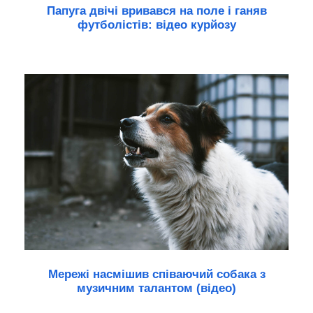
Папуга двічі вривався на поле і ганяв
футболістів: відео курйозу
Мережі насмішив співаючий собака з
музичним талантом (відео)