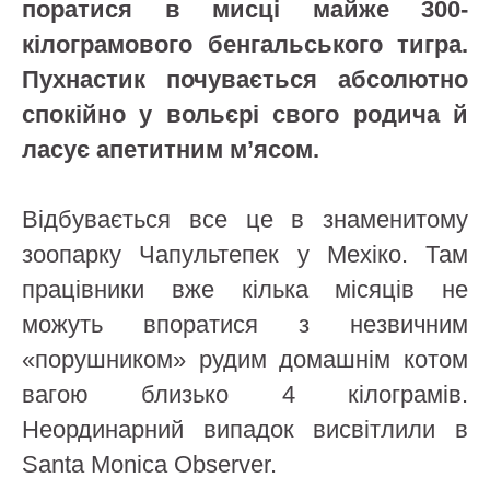
поратися в мисці майже 300-
кілограмового бенгальського тигра.
Пухнастик почувається абсолютно
спокійно у вольєрі свого родича й
ласує апетитним м’ясом.
Відбувається все це в знаменитому
зоопарку Чапультепек у Мехіко. Там
працівники вже кілька місяців не
можуть впоратися з незвичним
«порушником» рудим домашнім котом
вагою близько 4 кілограмів.
Неординарний випадок висвітлили в
Santa Monica Observer.