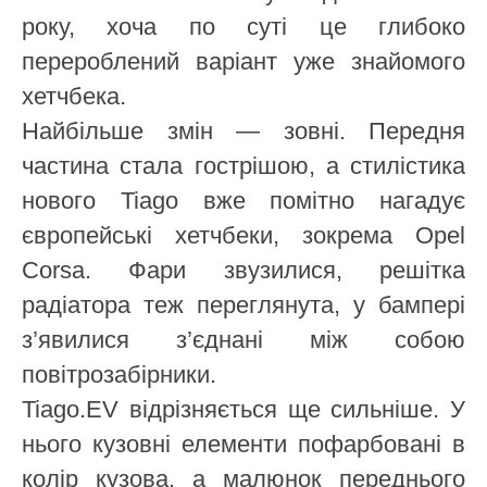
року, хоча по суті це глибоко
перероблений варіант уже знайомого
хетчбека.
Найбільше змін — зовні. Передня
частина стала гострішою, а стилістика
нового Tiago вже помітно нагадує
європейські хетчбеки, зокрема Opel
Corsa. Фари звузилися, решітка
радіатора теж переглянута, у бампері
з’явилися з’єднані між собою
повітрозабірники.
Tiago.EV відрізняється ще сильніше. У
нього кузовні елементи пофарбовані в
колір кузова, а малюнок переднього