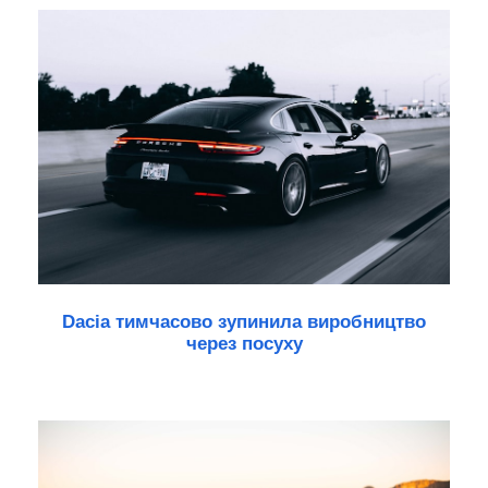
Dacia тимчасово зупинила виробництво
через посуху