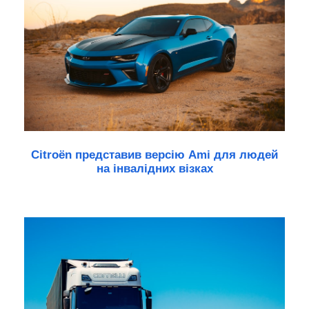
Citroën представив версію Ami для людей
на інвалідних візках