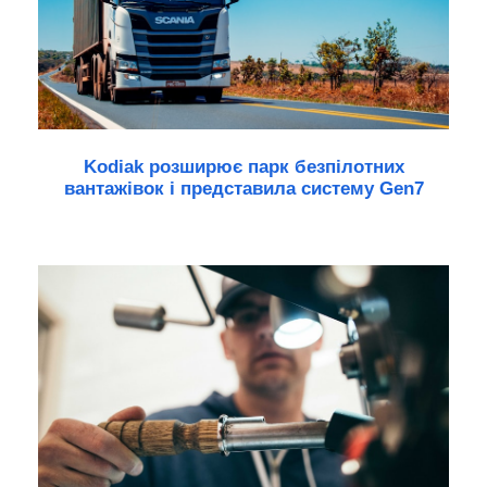
Kodiak розширює парк безпілотних
вантажівок і представила систему Gen7