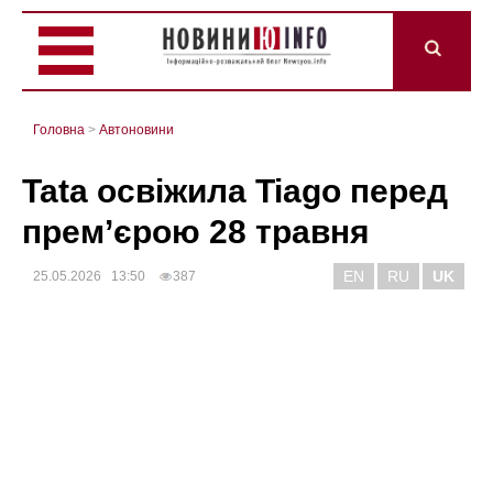
Головна
>
Автоновини
Tata освіжила Tiago перед
прем’єрою 28 травня
EN
RU
UK
25.05.2026 13:50
387