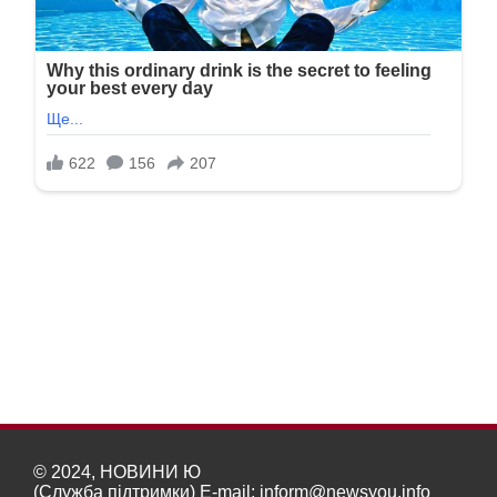
© 2024, НОВИНИ Ю
(Служба підтримки) E-mail:
inform@newsyou.info