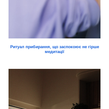
Ритуал прибирання, що заспокоює не гірше
медитації