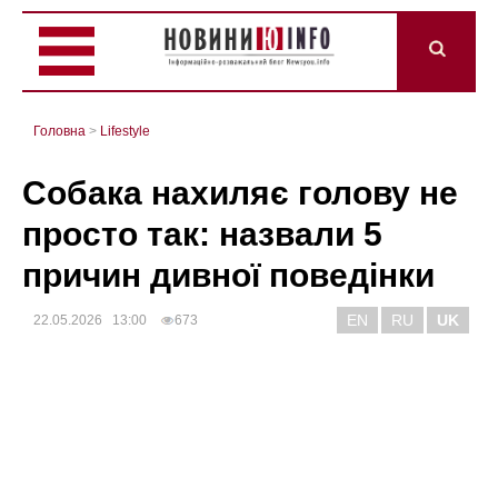
Головна
>
Lifestyle
Собака нахиляє голову не
просто так: назвали 5
причин дивної поведінки
EN
RU
UK
22.05.2026 13:00
673