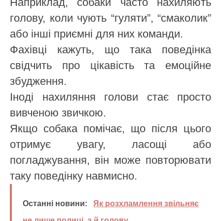
Наприклад, собаки часто нахиляють
голову, коли чують “гуляти”, “смаколик”
або інші приємні для них команди.
Фахівці кажуть, що така поведінка
свідчить про цікавість та емоційне
збудження.
Іноді нахиляння голови стає просто
вивченою звичкою.
Якщо собака помічає, що після цього
отримує увагу, ласощі або
погладжування, він може повторювати
таку поведінку навмисно.
Останні новини:
Як розхламлення звільняє
не лише полиці, а й голову