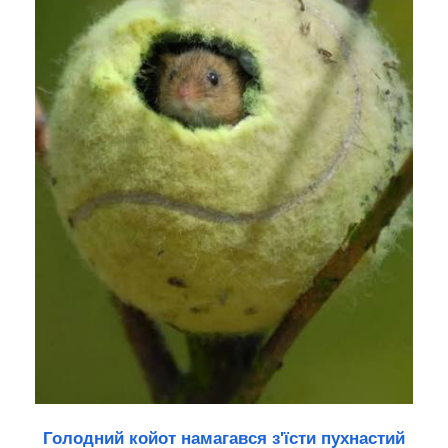
Голодний койот намагався з'їсти пухнастий