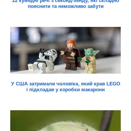
22 кумедні речі з секонд-хенду, які складно
пояснити та неможливо забути
У США затримали чоловіка, який крав LEGO
і підкладав у коробки макарони