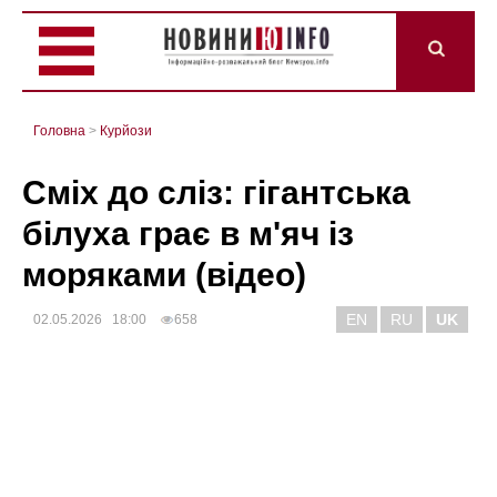
Головна
>
Курйози
Сміх до сліз: гігантська
білуха грає в м'яч із
моряками (відео)
EN
RU
UK
02.05.2026 18:00
658