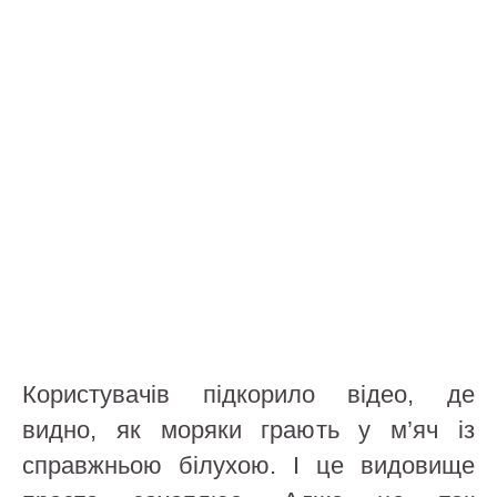
Користувачів підкорило відео, де
видно, як моряки грають у м’яч із
справжньою білухою. І це видовище