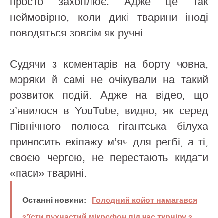
просто захоплює. Адже це так
неймовірно, коли дикі тварини іноді
поводяться зовсім як ручні.
Судячи з коментарів на борту човна,
моряки й самі не очікували на такий
розвиток подій. Адже на відео, що
з’явилося в YouTube, видно, як серед
Північного полюса гігантська білуха
приносить екіпажу м’яч для регбі, а ті,
своєю чергою, не перестають кидати
«паси» тварині.
Останні новини:
Голодний койот намагався
з'їсти пухнастий мікрофон під час турніру з