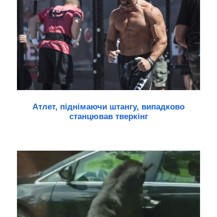
Атлет, піднімаючи штангу, випадково
станцював тверкінг