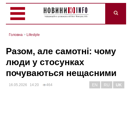
Головна
>
Lifestyle
Разом, але самотні: чому
люди у стосунках
почуваються нещасними
EN
RU
UK
16.05.2026 14:20
464