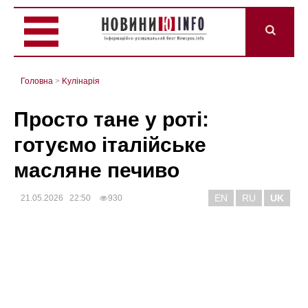
Головна
>
Kулінарія
Просто тане у роті:
готуємо італійське
масляне печиво
EN
RU
UK
21.05.2026 22:50
930