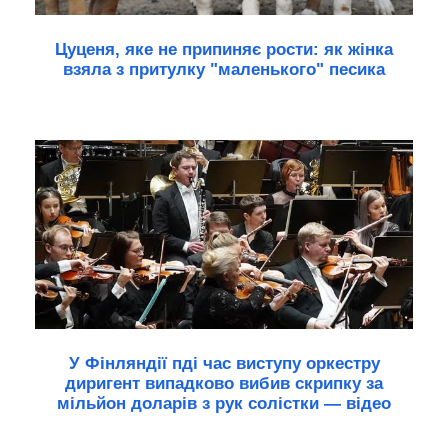
Цуценя, яке не припиняє рости: як жінка
взяла з притулку "маленького" песика
У Фінляндії пді час виступу оркестру
диригент випадково вибив скрипку за
мільйон доларів з рук солістки — відео