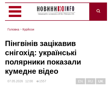
Головна
>
Курйози
Пінгвінів зацікавив
снігохід: українські
полярники показали
кумедне відео
EN
RU
UK
07.05.2026 12:00
1557