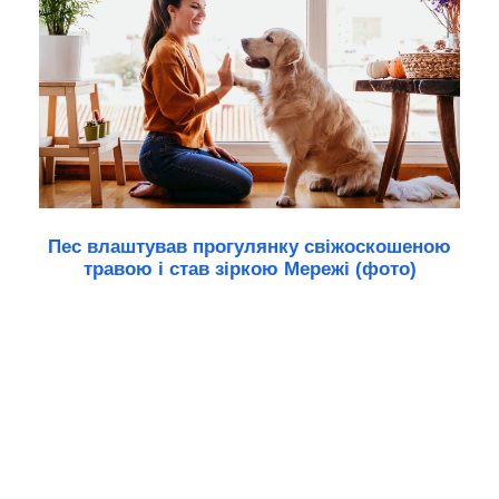
Пес влаштував прогулянку свіжоскошеною
травою і став зіркою Мережі (фото)