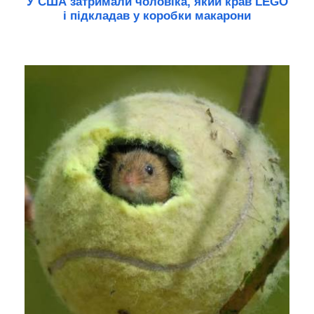
У США затримали чоловіка, який крав LEGO
і підкладав у коробки макарони