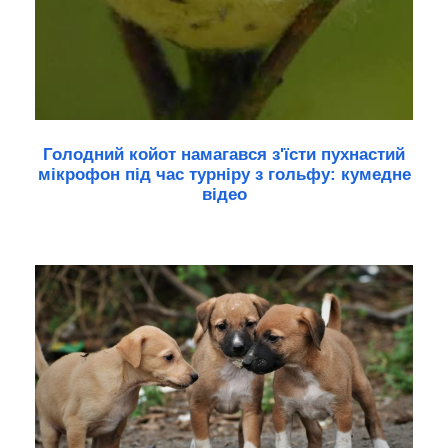
Голодний койот намагався з'їсти пухнастий
мікрофон під час турніру з гольфу: кумедне
відео