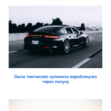
Dacia тимчасово зупинила виробництво
через посуху