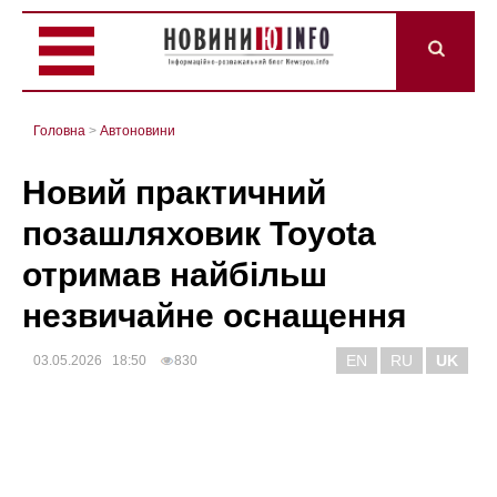
Головна
>
Автоновини
Новий практичний
позашляховик Toyota
отримав найбільш
незвичайне оснащення
EN
RU
UK
03.05.2026 18:50
830