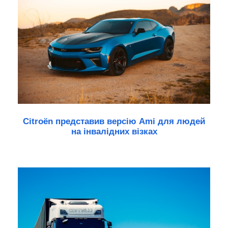
Citroën представив версію Ami для людей
на інвалідних візках