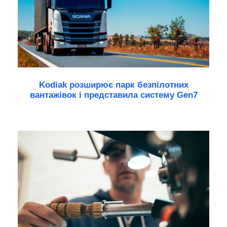
Kodiak розширює парк безпілотних
вантажівок і представила систему Gen7