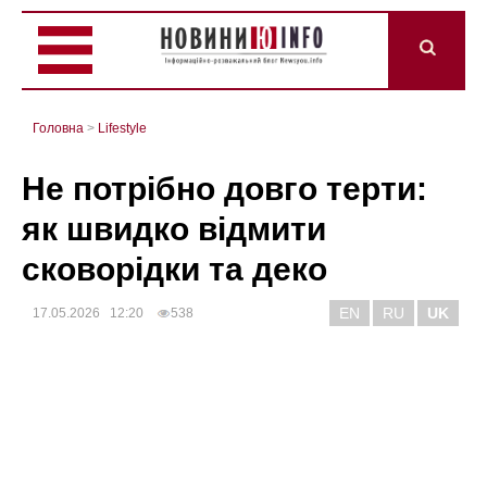
Головна
>
Lifestyle
Не потрібно довго терти:
як швидко відмити
сковорідки та деко
EN
RU
UK
17.05.2026 12:20
538