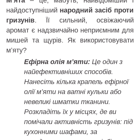
М’ята
– це, мабуть, найвідоміший і
найдоступніший
народний засіб проти
гризунів
. Її сильний, освіжаючий
аромат є надзвичайно неприємним для
мишей та щурів. Як використовувати
м’яту?
Ефірна олія м’яти:
Це один з
найефективніших способів.
Нанесіть кілька крапель ефірної
олії м’яти на ватні кульки або
невеликі шматки тканини.
Розкладіть їх у місцях, де ви
помічали активність гризунів: під
кухонними шафами, за