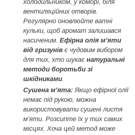
холодильником, у коморі, біля
вентиляційних отворів.
Регулярно оновлюйте ватні
кульки, щоб аромат залишався
насиченим.
Ефірна олія м’яти
від гризунів
є чудовим вибором
для тих, хто шукає
натуральні
методи боротьби зі
шкідниками
.
Сушена м’ята:
Якщо ефірної олії
немає під рукою, можна
використовувати сушені листя
м’яти. Розсипте їх у тих самих
місцях. Хоча цей метод може