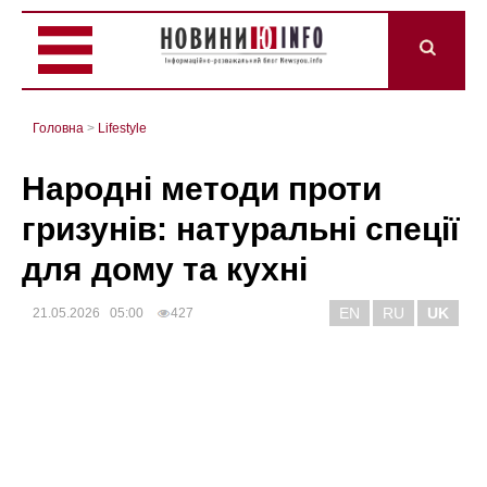
Головна
>
Lifestyle
Народні методи проти
гризунів: натуральні спеції
для дому та кухні
EN
RU
UK
21.05.2026 05:00
427