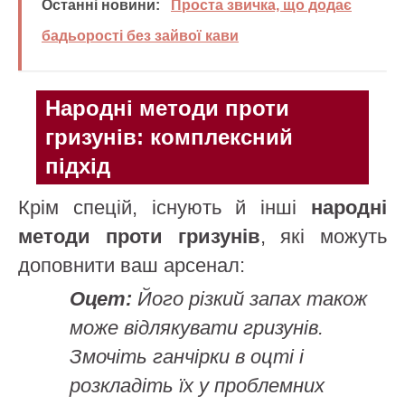
Останні новини:
Проста звичка, що додає
бадьорості без зайвої кави
Народні методи проти
гризунів: комплексний
підхід
Крім спецій, існують й інші
народні
методи проти гризунів
, які можуть
доповнити ваш арсенал:
Оцет:
Його різкий запах також
може відлякувати гризунів.
Змочіть ганчірки в оцті і
розкладіть їх у проблемних