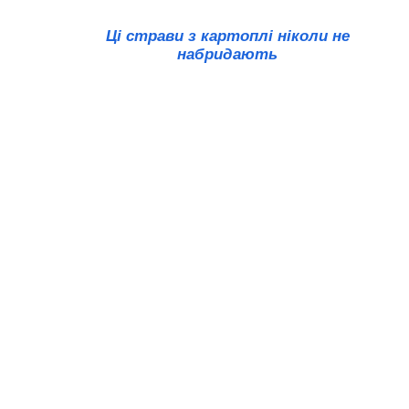
Ці страви з картоплі ніколи не
набридають