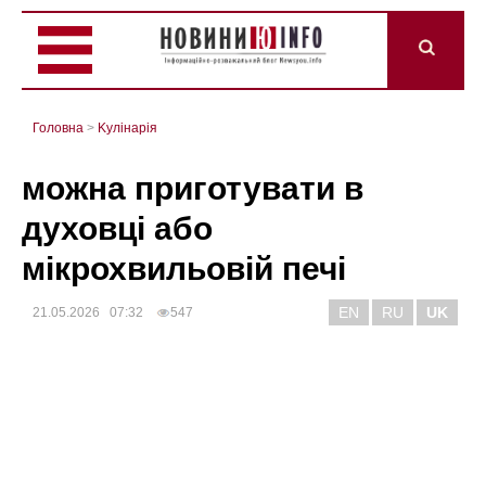
Головна
>
Kулінарія
можна приготувати в
духовці або
мікрохвильовій печі
EN
RU
UK
21.05.2026 07:32
547