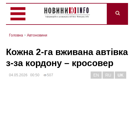
Головна
>
Автоновини
Кожна 2-га вживана автівка
з-за кордону – кросовер
EN
RU
UK
04.05.2026 00:50
507