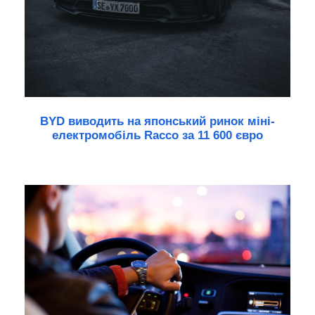
BYD виводить на японський ринок міні-
електромобіль Racco за 11 600 євро