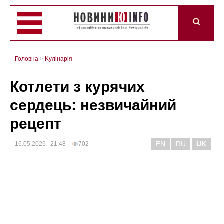
Головна
>
Kулінарія
Котлети з курячих
сердець: незвичайний
рецепт
EN
RU
UK
16.05.2026 21:48
702