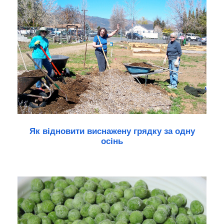
Як відновити виснажену грядку за одну
осінь