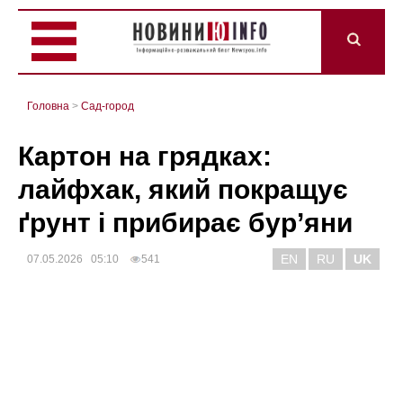
Головна
>
Сад-город
Картон на грядках:
лайфхак, який покращує
ґрунт і прибирає бур’яни
EN
RU
UK
07.05.2026 05:10
541