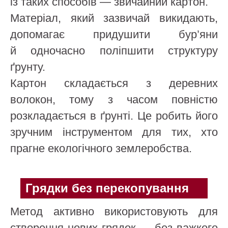
із таких способів — звичайний картон.
Матеріал, який зазвичай викидають,
допомагає придушити бур’яни
й одночасно поліпшити структуру
ґрунту.
Картон складається з деревних
волокон, тому з часом повністю
розкладається в ґрунті. Це робить його
зручним інструментом для тих, хто
прагне екологічного землеробства.
Грядки без перекопування
Метод активно використовують для
створення нових грядок — без важкого