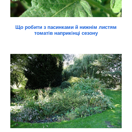
Що робити з пасинками й нижнім листям
томатів наприкінці сезону