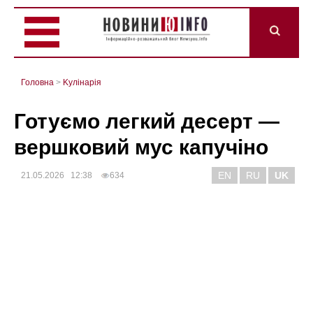
Головна
>
Kулінарія
Готуємо легкий десерт —
вершковий мус капучіно
EN
RU
UK
21.05.2026 12:38
634