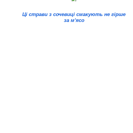
Ці страви з сочевиці смакують не гірше
за м'ясо