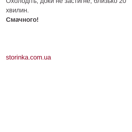
Охолодіть, доки не застигне, близько 20
хвилин.
Смачного!
storinka.com.ua