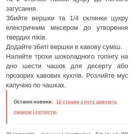
загусання.
Збийте вершки та 1/4 склянки цукру
електричним міксером до утворення
твердих піків.
Додайте збиті вершки в кавову суміш.
Налийте трохи шоколадного топінгу на
дно шести чашок для десерту або
прозорих кавових кухлів. Розлийте мус
капучіно по чашках.
Останні новини:
Ці страви з нуту дивують
смаком і ситністю