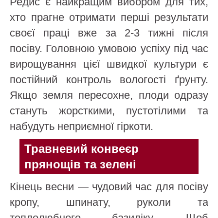
Редис є найкращим вибором для тих,
хто прагне отримати перші результати
своєї праці вже за 2-3 тижні після
посіву. Головною умовою успіху під час
вирощування цієї швидкої культури є
постійний контроль вологості ґрунту.
Якщо земля пересохне, плоди одразу
стануть жорсткими, пустотілими та
набудуть неприємної гіркоти.
Травневий конвеєр
прянощів та зелені
Кінець весни — чудовий час для посіву
кропу, шпинату, руколи та
теплолюбного базиліку. Щоб