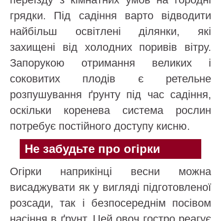
грядки. Під садіння варто відводити
найбільш освітлені ділянки, які
захищені від холодних поривів вітру.
Запорукою отримання великих і
соковитих плодів є ретельне
розпушування ґрунту під час садіння,
оскільки коренева система рослин
потребує постійного доступу кисню.
Не забудьте про огірки
Огірки наприкінці весни можна
висаджувати як у вигляді підготовленої
розсади, так і безпосереднім посівом
насіння в ґрунт. Цей овоч гостро реагує