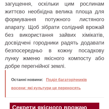
загущення, оскільки цим рослинам
життєво необхідна велика площа для
формування потужного листяного
апарату. Щоб зібрати солідний врожай
без використання зайвих хімікатів,
досвідчені городники радять додавати
безпосередньо в кожну посадкову
лунку жменю якісного компосту або
добре перегнійної землі.
Останні новини:
Поділ багаторічників
восени: які культури це переносять
Секрети якісного врожаю