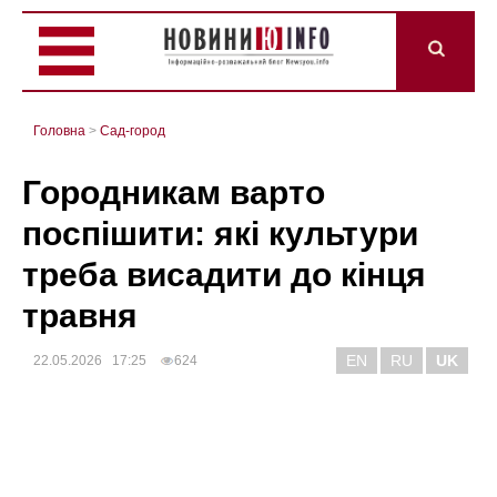
Головна
>
Сад-город
Городникам варто
поспішити: які культури
треба висадити до кінця
травня
EN
RU
UK
22.05.2026 17:25
624