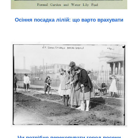
Осіння посадка лілій: що варто врахувати
Чи потрібно перекопувати город восени