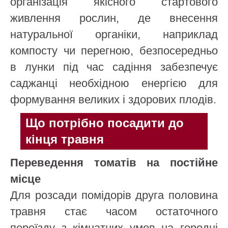
організація якісного стартового
живлення рослин, де внесення
натуральної органіки, наприклад
компосту чи перегною, безпосередньо
в лунки під час садіння забезпечує
саджанці необхідною енергією для
формування великих і здорових плодів.
Що потрібно посадити до
кінця травня
Переведення томатів на постійне
місце
Для розсади помідорів друга половина
травня стає часом остаточного
переїзду з кімнатних умов на городні