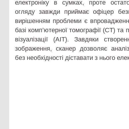
електроніку в сумках, проте оста
огляду завжди приймає офіцер без
вирішенням проблеми є впровадженн
базі комп’ютерної томографії (CT) та 
візуалізації (AIT). Завдяки створ
зображення, сканер дозволяє аналі
без необхідності діставати з нього елек