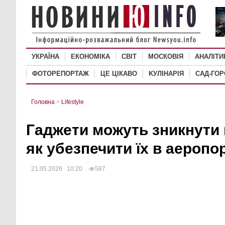
УКРАЇНА
ЕКОНОМІКА
СВІТ
MОСКОВІЯ
АНАЛІТИ
ФОТОРЕПОРТАЖ
ЦЕ ЦІКАВО
KУЛІНАРІЯ
САД-ГО
Головна
>
Lifestyle
Гаджети можуть зникнути 
як убезпечити їх в аеропо
21.05.2026 10:20
587