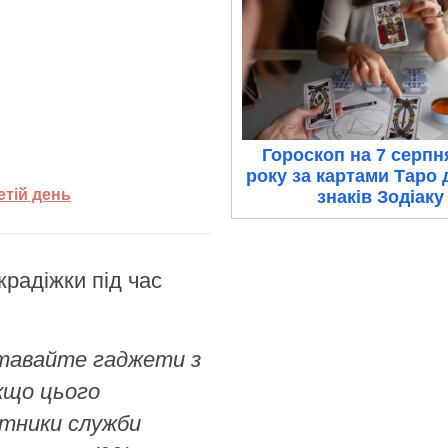
Гороскоп на 7 серпн
року за картами Таро 
етій день
знаків Зодіаку
тавайте гаджети з
якщо цього
ітники служби