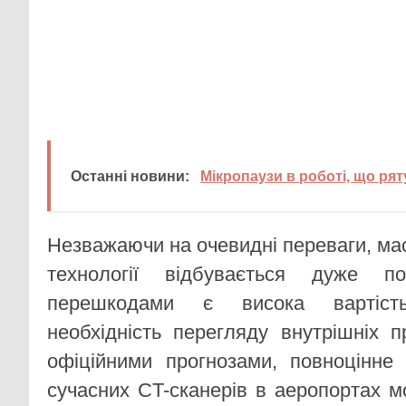
Останні новини:
Мікропаузи в роботі, що ря
Незважаючи на очевидні переваги, мас
технології відбувається дуже по
перешкодами є висока вартіст
необхідність перегляду внутрішніх п
офіційними прогнозами, повноцінне
сучасних CT-сканерів в аеропортах м