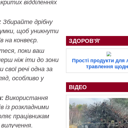
акритих відділеннях
:
Збирайте дрібну
сумки, щоб уникнути
в на конвеєр.
ЗДОРОВ'Я'
теся, поки ваш
перш ніж іти до зони
Прості продукти для 
травлення щод
 свої речі одна за
ляд, особливо у
ВІДЕО
:
Використання
ів із розкладними
оляє працівникам
 вилучення.