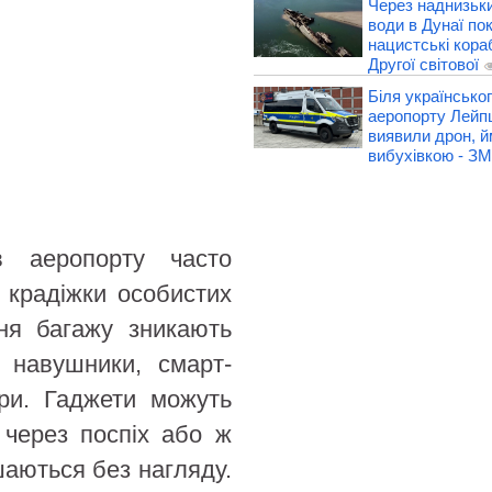
Через наднизьки
води в Дунаї по
нацистські кораб
Другої світової
Біля українськог
аеропорту Лейп
виявили дрон, й
вибухівкою - ЗМ
 аеропорту часто
 крадіжки особистих
ння багажу зникають
, навушники, смарт-
ери. Гаджети можуть
 через поспіх або ж
шаються без нагляду.