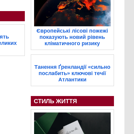
Європейські лісові пожежі
сять
показують новий рівень
еликих
кліматичного ризику
Танення Ґренландії «сильно
послабить» ключові течії
Атлантики
СТИЛЬ ЖИТТЯ