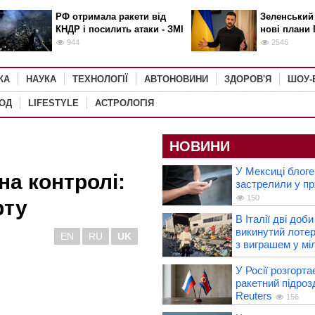
РФ отримала ракети від
Зеленський
КНДР і посилить атаки - ЗМІ
нові плани 
944
2546
КА
НАУКА
ТЕХНОЛОГІЇ
АВТОНОВИНИ
ЗДОРОВ'Я
ШОУ-
РОД
LIFESTYLE
АСТРОЛОГІЯ
НОВИНИ
У Мексиці блоге
на контролі:
застрелили у пр
150
рту
В Італії дві доб
викинутий лотер
EN
RU
UK
з виграшем у мі
У Росії розгорта
ракетний підроз
Reuters
156