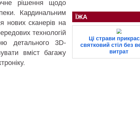
точне рішення щодо
пеки. Кардинальним
ЇЖА
я нових сканерів на
передових технологій
Ці страви прикра
енню детального 3D-
святковий стіл без в
витрат
зувати вміст багажу
троніку.