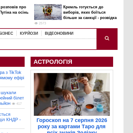
 розповів про
Кремль готується до
Путіна на осінь
виборів, яких боїться
більше за санкції - розвідка
2573
БІЗНЕС
КУРЙОЗИ
ВІДЕОНОВИНИ
АСТРОЛОГІЯ
ра з TikTok
ямому ефірі
и шукали
ейний білет
льйон
417
ється
діл КНДР -
Гороскоп на 7 серпня 2026
року за картами Таро для
всіх знаків Зодіаку