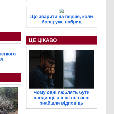
Що зварити на перше, коли
борщ уже набрид
ЦЕ ЦІКАВО
легкого
ня
Чому одні люблять бути
наодинці, а інші ні: вчені
знайшли відповідь