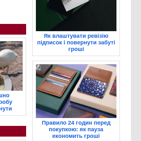
Як влаштувати ревізію
підписок і повернути забуті
гроші
шно
пробу
тнути
Правило 24 годин перед
покупкою: як пауза
економить гроші