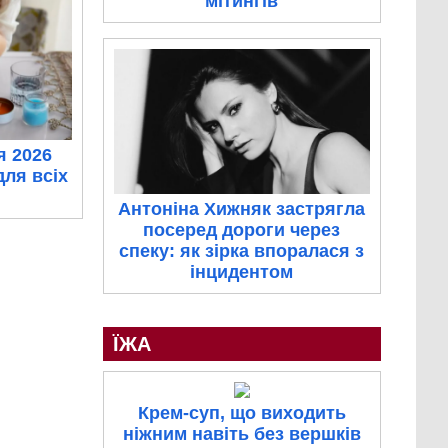
мітингів
я 2026
для всіх
Антоніна Хижняк застрягла
посеред дороги через
спеку: як зірка впоралася з
інцидентом
ЇЖА
Крем-суп, що виходить
ніжним навіть без вершків