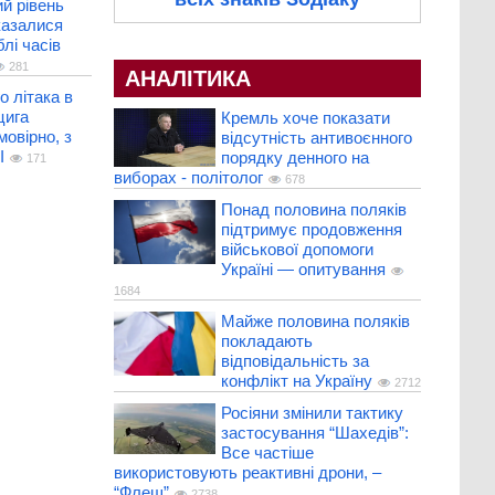
й рівень
казалися
лі часів
281
АНАЛІТИКА
о літака в
цига
Кремль хоче показати
мовірно, з
відсутність антивоєнного
І
порядку денного на
171
виборах - політолог
678
Понад половина поляків
підтримує продовження
військової допомоги
Україні — опитування
1684
Майже половина поляків
покладають
відповідальність за
конфлікт на Україну
2712
Росіяни змінили тактику
застосування “Шахедів”:
Все частіше
використовують реактивні дрони, –
“Флеш”
2738