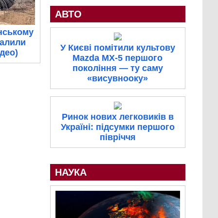
АВТО
нському
палили
У Києві помітили культову
ідео)
Mazda MX-5 першого
покоління — ту саму
«висувнооку»
Ринок нових легковиків в
Україні: підсумки першого
півріччя
НАУКА