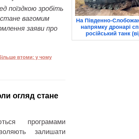
д поїздкою зробіть
е стане вагомим
На Південно-Слобожа
напрямку дронарі с
рмлення заяви про
російський танк (в
більше втоми: у чому
оли огляд стане
ться програмами
воляють залишати