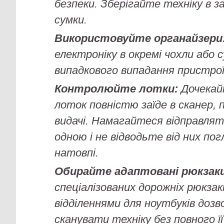
безпеки. Зберігайте техніку в з
сумки.
Використовуйте органайзери
електроніку в окремі чохли або 
випадкового випадання пристрої
Контролюйте лотки:
Дочекай
лоток повністю заїде в сканер, 
видачі. Намагайтеся відправляти
одною і не відводьте від них пог
натовпі.
Обирайте адаптовані рюкзаки
спеціалізованих дорожніх рюкзак
відділеннями для ноутбуків дозв
сканувати техніку без повного її