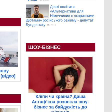
Деякі політики
«Альтернативи для
Німеччини» є «корисними
ідіотами» російського режиму - депутат
Бундестагу
2111
ШОУ-БІЗНЕС
нову
(відео)
Кліпи чи країна? Даша
Астафʼєва рознесла шоу-
бізнес за байдужість до