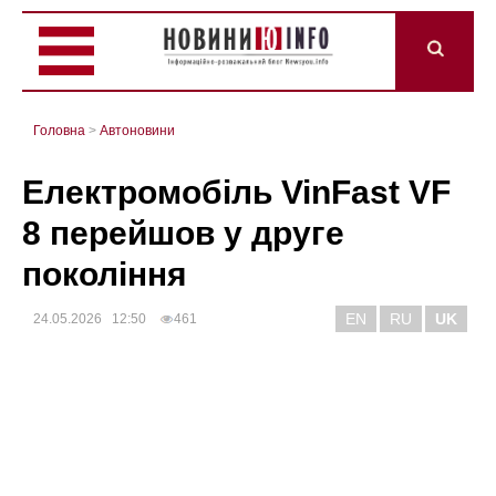
Головна
>
Автоновини
Електромобіль VinFast VF
8 перейшов у друге
покоління
EN
RU
UK
24.05.2026 12:50
461