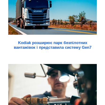
Kodiak розширює парк безпілотних
вантажівок і представила систему Gen7