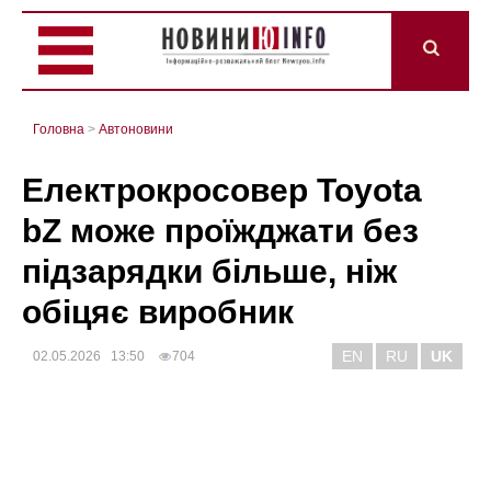
Головна
>
Автоновини
Електрокросовер Toyota
bZ може проїжджати без
підзарядки більше, ніж
обіцяє виробник
EN
RU
UK
02.05.2026 13:50
704