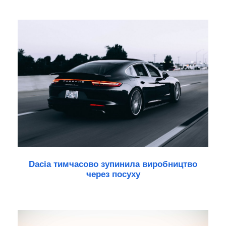
Dacia тимчасово зупинила виробництво
через посуху