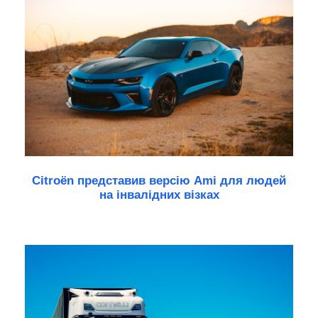
Citroën представив версію Ami для людей
на інвалідних візках