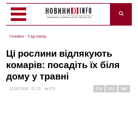
Головна
>
Сад-город
Ці рослини відлякують
комарів: посадіть їх біля
дому у травні
EN
RU
UK
12.05.2026 21:25
375