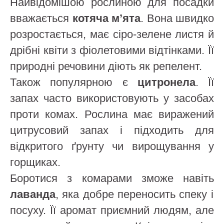
Найвідомішою рослиною для посадки
вважається
котяча м’ята
. Вона швидко
розростається, має сіро-зелене листя й
дрібні квіти з фіолетовими відтінками. Її
природні речовини діють як репелент.
Також популярною є
цитронела
. Її
запах часто використовують у засобах
проти комах. Рослина має виражений
цитрусовий запах і підходить для
відкритого ґрунту чи вирощування у
горщиках.
Боротися з комарами зможе навіть
лаванда
, яка добре переносить спеку і
посуху. Її аромат приємний людям, але