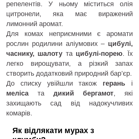
репелентів. У ньому міститься олія
цитронели, яка має виражений
лимонний аромат.
Для комах неприємними є аромати
рослин родилини аліумових –
цибулі,
часнику, шалоту
та
цибулі-порею
. Їх
легко вирощувати, а різкий запах
створить додатковий природний бар’єр.
До списку увійшли також
герань
і
меліса
та
дикий бергамот
, які
захищають сад від надокучливих
комарів.
Як відлякати мурах з