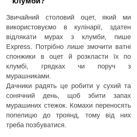
клумби?
Звичайний столовий оцет, який ми
використовуємо в кулінарії, здатен
відлякати мурах з клумби, пише
Express. Потрібно лише змочити ватні
спонжики в оцет й розкласти їх по
клумбі, грядках чи поруч з
мурашниками.
Дачники радять це робити у сухий та
сонячний день, щоб збити запах
мурашиних стежок. Комахи переносять
попелицю до троянд, тому від них
треба позбуватися.