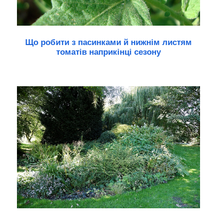
Що робити з пасинками й нижнім листям
томатів наприкінці сезону