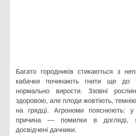
Багато городників стикаються з не
кабачки починають гнити ще до т
нормально вирости. Ззовні росли
здоровою, але плоди жовтіють, темнію
на грядці. Агрономи пояснюють: у 
причина — помилки в догляді, я
досвідчені дачники.