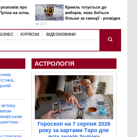
 розповів про
Кремль готується до
Путіна на осінь
виборів, яких боїться
більше за санкції - розвідка
2607
БІЗНЕС
КУРЙОЗИ
ВІДЕОНОВИНИ
АСТРОЛОГІЯ
єнних
істика,
цький
зв’язку
рампом
сажирським
шингтона -
Гороскоп на 7 серпня 2026
року за картами Таро для
я стратили
всіх знаків Зодіаку