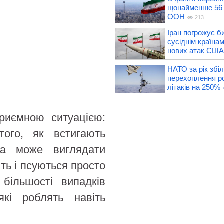
щонайменше 56 
ООН
213
Іран погрожує б
сусіднім країнам
нових атак США
НАТО за рік збі
перехоплення р
літаків на 250%
приємною ситуацією:
ого, як встигають
на може виглядати
ть і псуються просто
більшості випадків
кі роблять навіть