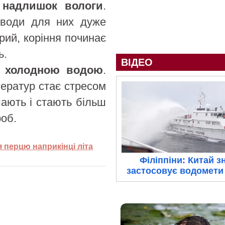
—
надлишок вологи
.
 води для них дуже
рий, коріння починає
ь.
ВІДЕО
 холодною водою
.
ператур стає стресом
ають і стають більш
роб.
 перцю наприкінці літа
Філіппіни: Китай з
застосовує водомети 