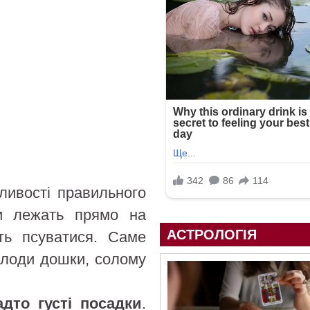
ливості правильного
ки лежать прямо на
АСТРОЛОГІЯ
ть псуватися. Саме
плоди дошки, солому
адто густі посадки
.