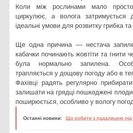
Коли між рослинами мало простор
циркулює, а волога затримується
ідеальні умови для розвитку грибка та 
Ще одна причина — нестача запилен
кабачки починають жовтіти та гнити че
була нормально запилена. Осо
трапляється у дощову погоду або в те
Фахівці радять регулярно прибират
залишати на грядці пошкоджені плоди
поширюється, особливо у вологу погод
Останні новини:
Що робити з падалицею під