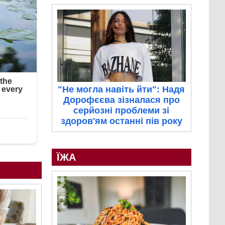
"Не могла навіть йти": Надя
Дорофєєва зізналася про
серйозні проблеми зі
здоров'ям останні пів року
ЇЖА