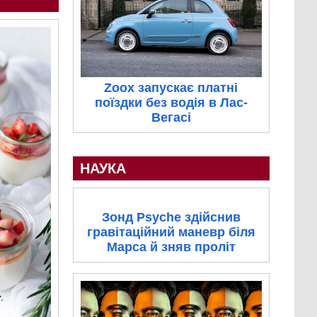
Zoox запускає платні
поїздки без водія в Лас-
Вегасі
НАУКА
Зонд Psyche здійснив
гравітаційний маневр біля
Марса й зняв проліт