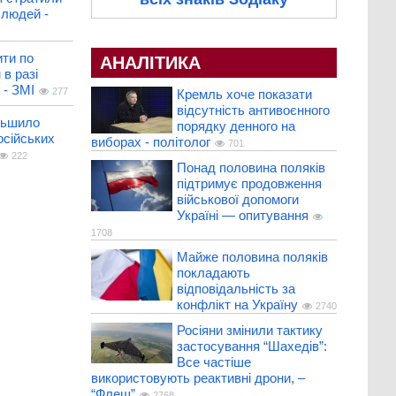
людей -
ити по
АНАЛІТИКА
 в разі
 - ЗМІ
277
Кремль хоче показати
відсутність антивоєнного
льшило
порядку денного на
осійських
виборах - політолог
701
222
Понад половина поляків
підтримує продовження
військової допомоги
Україні — опитування
1708
Майже половина поляків
покладають
відповідальність за
конфлікт на Україну
2740
Росіяни змінили тактику
застосування “Шахедів”:
Все частіше
використовують реактивні дрони, –
“Флеш”
2768