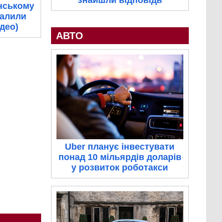
знайшли відповідь
нському
палили
ідео)
АВТО
Uber планує інвестувати
понад 10 мільярдів доларів
у розвиток роботакси