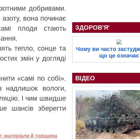
азотними добривами.
 азоту, вона починає
ЗДОРОВ'Я'
самі плоди стають
ання.
ять тепло, сонце та
Чому ви часто застудж
що це означає
ростих змін у догляді
нити «самі по собі».
ВІДЕО
з надлишок вологи,
ляцію. І чим швидше
ше шансів зберегти
: матеріали й товщина