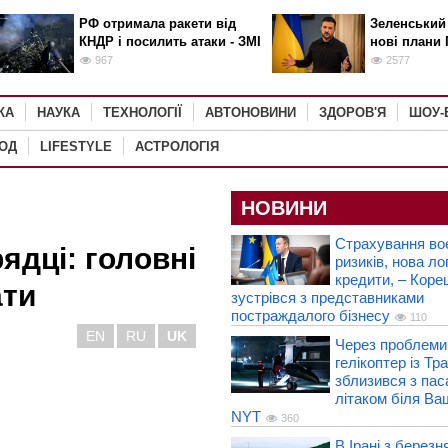
РФ отримала ракети від
Зеленський
КНДР і посилить атаки - ЗМІ
нові плани 
967
2577
КА
НАУКА
ТЕХНОЛОГІЇ
АВТОНОВИНИ
ЗДОРОВ'Я
ШОУ-
РОД
LIFESTYLE
АСТРОЛОГІЯ
НОВИНИ
Страхування во
ядці: головні
ризиків, нова лог
кредити, – Коре
ати
зустрівся з представниками
постраждалого бізнесу
110
EN
RU
UK
Через проблеми 
гелікоптер із Т
зблизився з па
літаком біля Ва
NYT
360
В Ірані з березн