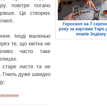
у, повітря погано
 довше. Це створює
гнилі.
Гороскоп на 7 серпн
року за картами Таро 
знаків Зодіаку
ня. Іноді маленькі
рез те, що квітка не
бливо часто таке
плицях.
и старе листя та не
. Гниль дуже швидко
у.
 деревами