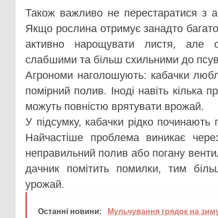
Також важливо не перестаратися з 
Якщо рослина отримує занадто багато
активно нарощувати листя, але 
слабшими та більш схильними до псув
Агрономи наголошують: кабачки любл
помірний полив. Іноді навіть кілька п
можуть повністю врятувати врожай.
У підсумку, кабачки рідко починають г
Найчастіше проблема виникає чере
неправильний полив або погану венти
дачник помітить помилки, тим біль
урожай.
Останні новини:
Мульчування грядок на зиму