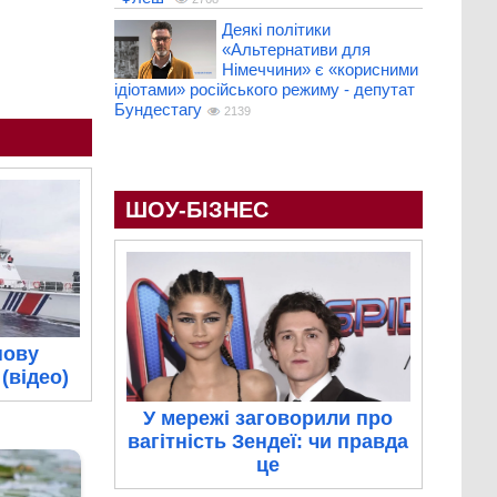
Деякі політики
«Альтернативи для
Німеччини» є «корисними
ідіотами» російського режиму - депутат
Бундестагу
2139
ШОУ-БІЗНЕС
нову
(відео)
У мережі заговорили про
вагітність Зендеї: чи правда
це