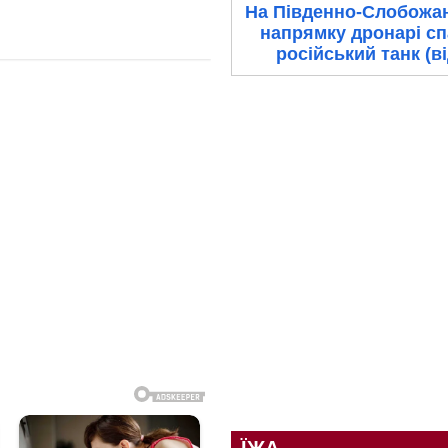
На Південно-Слобожа
напрямку дронарі с
російський танк (в
ЇЖА