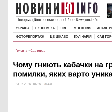
УКРАЇНА
ЕКОНОМІКА
СВІТ
MОСКОВІЯ
АНАЛІТИ
ФОТОРЕПОРТАЖ
ЦЕ ЦІКАВО
KУЛІНАРІЯ
САД-ГО
Головна
>
Сад-город
Чому гниють кабачки на гр
помилки, яких варто уник
23.05.2026 06:25
431