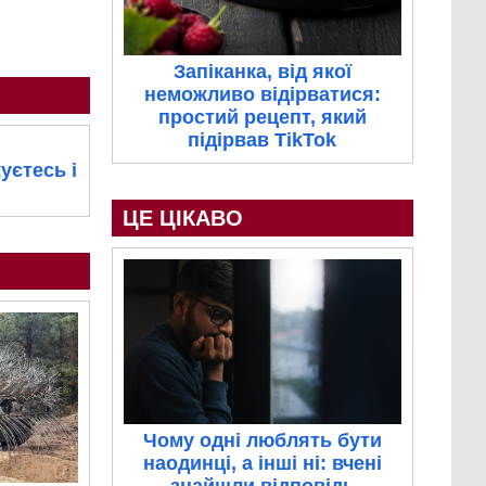
Запіканка, від якої
неможливо відірватися:
простий рецепт, який
підірвав TikTok
уєтесь і
ЦЕ ЦІКАВО
Чому одні люблять бути
наодинці, а інші ні: вчені