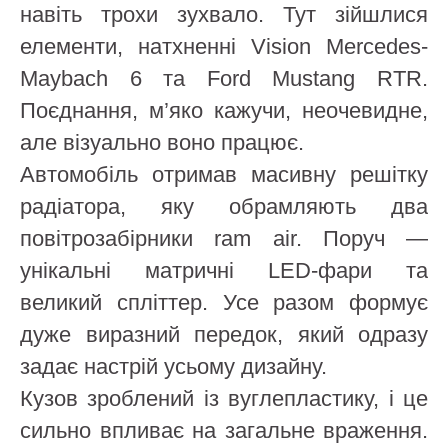
навіть трохи зухвало. Тут зійшлися
елементи, натхненні Vision Mercedes-
Maybach 6 та Ford Mustang RTR.
Поєднання, м’яко кажучи, неочевидне,
але візуально воно працює.
Автомобіль отримав масивну решітку
радіатора, яку обрамляють два
повітрозабірники ram air. Поруч —
унікальні матричні LED-фари та
великий спліттер. Усе разом формує
дуже виразний передок, який одразу
задає настрій усьому дизайну.
Кузов зроблений із вуглепластику, і це
сильно впливає на загальне враження.