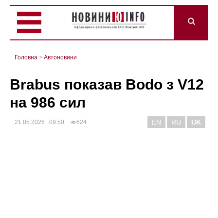
Головна
>
Автоновини
Brabus показав Bodo з V12
на 986 сил
EN
RU
UK
21.05.2026 09:50
624