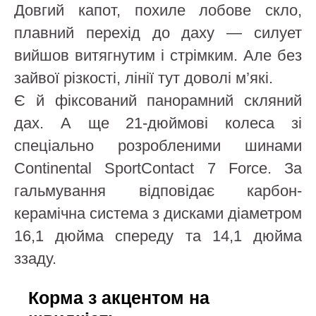
Довгий капот, похиле лобове скло,
плавний перехід до даху — силует
вийшов витягнутим і стрімким. Але без
зайвої різкості, лінії тут доволі м’які.
Є й фіксований панорамний скляний
дах. А ще 21-дюймові колеса зі
спеціально розробленими шинами
Continental SportContact 7 Force. За
гальмування відповідає карбон-
керамічна система з дисками діаметром
16,1 дюйма спереду та 14,1 дюйма
ззаду.
Корма з акцентом на