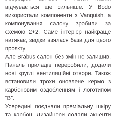
відчувається ще сильніше. У Bodo
використали компоненти з Vanquish, а
компонування салону зробили за
схемою 2+2. Саме інтер’єр найкраще
натякає, звідки взялася база для цього
проєкту.
Але Brabus салон без змін не залишив.
Панель приладів переробили, додали
нові круглі вентиляційні отвори. Також
встановили трохи оновлене кермо з
карбоновим оздобленням і логотипом
“B”.
Усередині поєднали преміальну шкіру
та карбон. Дизайнери додали акценти