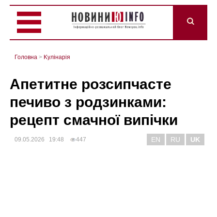
Головна
>
Kулінарія
Апетитне розсипчасте
печиво з родзинками:
рецепт смачної випічки
EN
RU
UK
09.05.2026 19:48
447