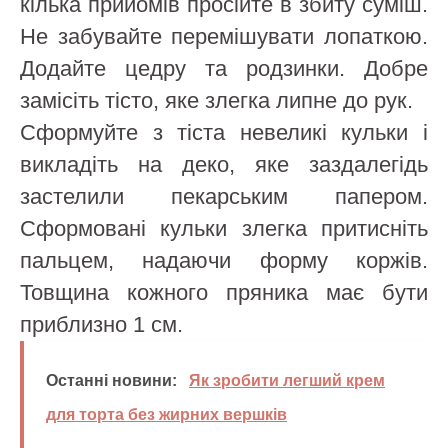
кілька прийомів просійте в збиту суміш.
Не забувайте перемішувати лопаткою.
Додайте цедру та родзинки. Добре
замісіть тісто, яке злегка липне до рук.
Сформуйте з тіста невеликі кульки і
викладіть на деко, яке заздалегідь
застелили пекарським папером.
Сформовані кульки злегка притисніть
пальцем, надаючи форму коржів.
Товщина кожного пряника має бути
приблизно 1 см.
Останні новини:
Як зробити легший крем
для торта без жирних вершків