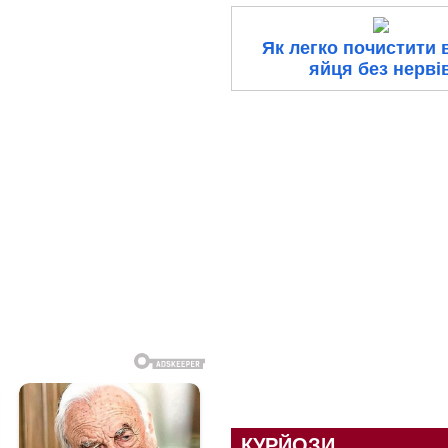
Як легко почистити 
яйця без нерві
КУРЙОЗИ