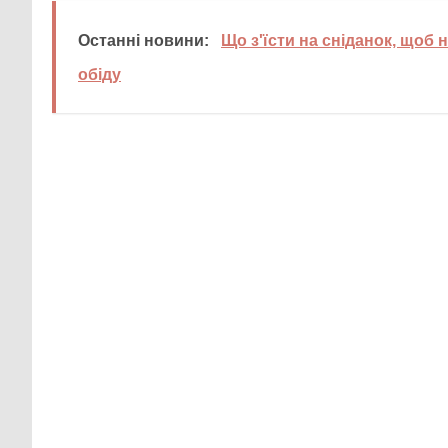
Останні новини:
Що з'їсти на сніданок, щоб н
обіду