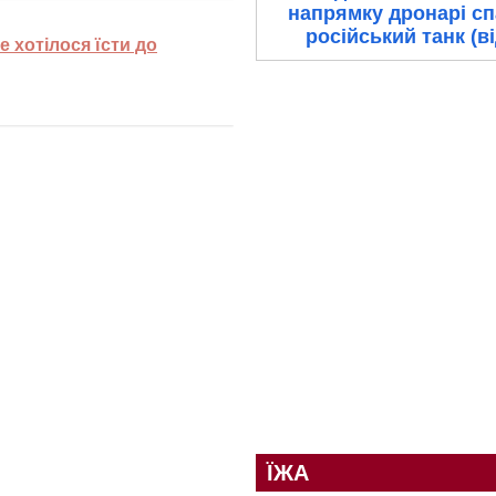
напрямку дронарі с
російський танк (в
е хотілося їсти до
ЇЖА