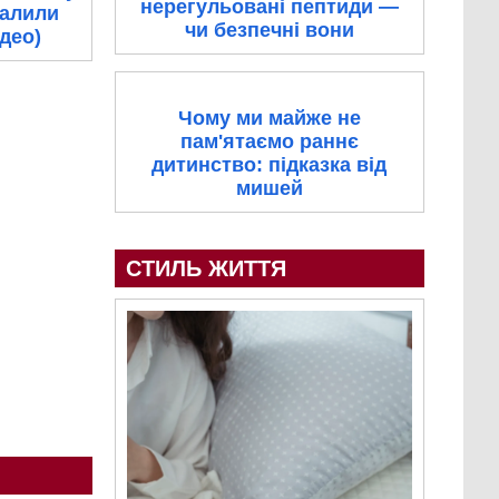
нерегульовані пептиди —
палили
чи безпечні вони
ідео)
Чому ми майже не
пам'ятаємо раннє
дитинство: підказка від
мишей
СТИЛЬ ЖИТТЯ