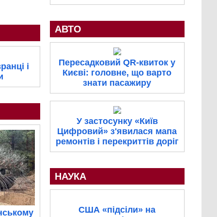
АВТО
Пересадковий QR-квиток у
ранці і
Києві: головне, що варто
и
знати пасажиру
У застосунку «Київ
Цифровий» з'явилася мапа
ремонтів і перекриттів доріг
НАУКА
США «підсіли» на
нському