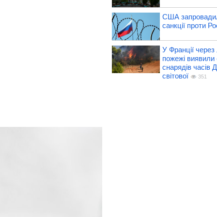
США запровадил
санкції проти Рос
У Франції через 
пожежі виявили 
снарядів часів Д
світової
351