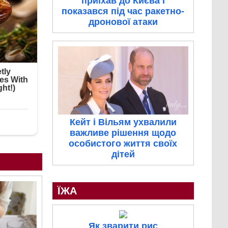
приїхав до Києва і
показався під час ракетно-
дронової атаки
Кейт і Вільям ухвалили
важливе рішення щодо
особистого життя своїх
дітей
ЇЖА
Як зварити рис