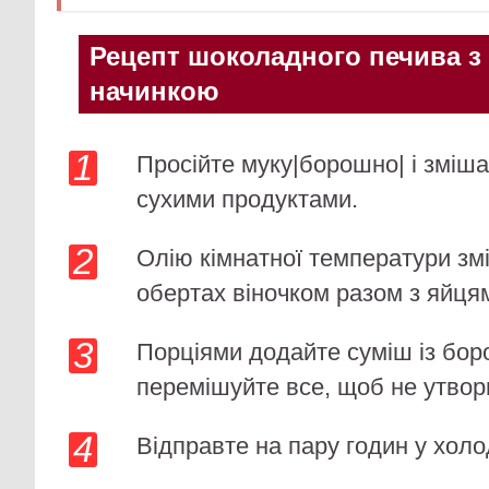
Рецепт шоколадного печива з
начинкою
Просійте муку|борошно| і зміша
сухими продуктами.
Олію кімнатної температури зм
обертах віночком разом з яйця
Порціями додайте суміш із бор
перемішуйте все, щоб не утвор
Відправте на пару годин у холо