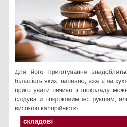
Для його приготування знадоблятьс
більшість яких, напевно, вже є на кухн
приготувати печиво з шоколаду мож
слідувати покроковим інструкціям, ал
високою калорійністю.
складові