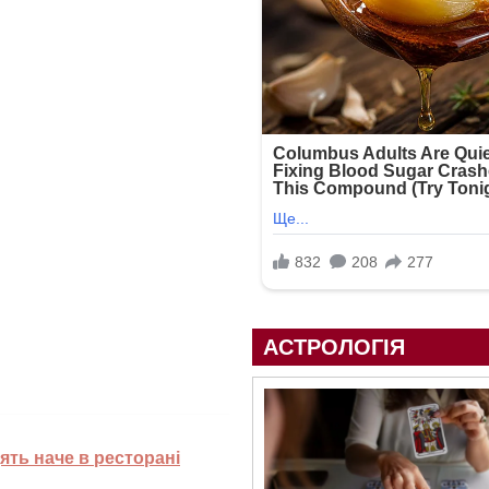
АСТРОЛОГІЯ
ять наче в ресторані