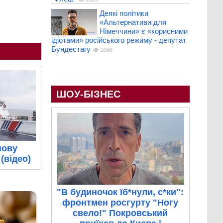
Деякі політики
«Альтернативи для
Німеччини» є «корисними
ідіотами» російського режиму - депутат
Бундестагу
2068
ШОУ-БІЗНЕС
нову
(відео)
"В будиночок їб*нули, с*ки":
фронтмен росгурту "Ногу
свело!" Покровський