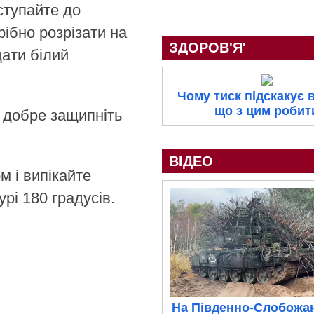
иступайте до
рібно розрізати на
ЗДОРОВ'Я'
дати білий
Чому тиск підскакує в
що з цим робит
і добре защипніть
ВІДЕО
м і випікайте
рі 180 градусів.
На Південно-Слобожа