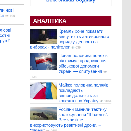
и нові
ії
199
АНАЛІТИКА
лісові
Кремль хоче показати
сотні
відсутність антивоєнного
ругої
порядку денного на
виборах - політолог
639
Понад половина поляків
підтримує продовження
військової допомоги
Україні — опитування
1646
Майже половина поляків
покладають
відповідальність за
конфлікт на Україну
2664
Росіяни змінили тактику
застосування “Шахедів”:
Все частіше
використовують реактивні дрони, –
“Флеш”
2683