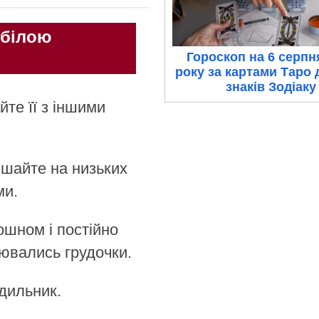
 білою
Гороскоп на 6 серпн
року за картами Таро 
знаків Зодіаку
йте її з іншими
ішайте на низьких
ми.
ошном і постійно
ювались грудочки.
дильник.