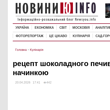
УКРАЇНА
ЕКОНОМІКА
СВІТ
MОСКОВІЯ
АНАЛІТИ
ФОТОРЕПОРТАЖ
ЦЕ ЦІКАВО
KУЛІНАРІЯ
САД-ГО
Головна
>
Kулінарія
рецепт шоколадного печив
начинкою
20.04.2026 17:41
442