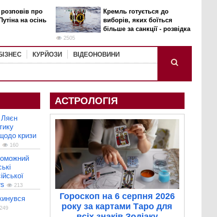
 розповів про
Кремль готується до
Путіна на осінь
виборів, яких боїться
більше за санкції - розвідка
2505
БІЗНЕС
КУРЙОЗИ
ВІДЕОНОВИНИ
АСТРОЛОГІЯ
 Ляєн
тику
 щодо кризи
160
роможний
ькі
ійської
ws
213
Гороскоп на 6 серпня 2026
кинувся
року за картами Таро для
249
всіх знаків Зодіаку