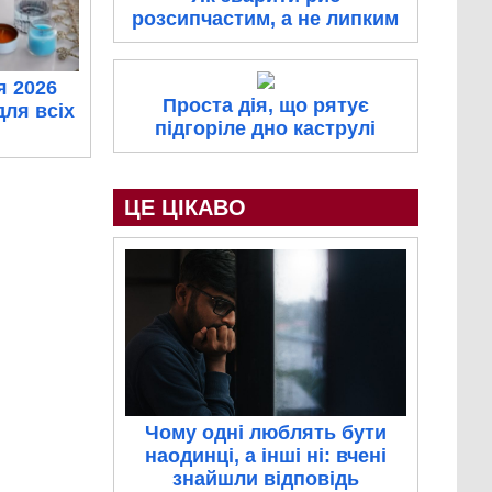
розсипчастим, а не липким
я 2026
Проста дія, що рятує
для всіх
підгоріле дно каструлі
ЦЕ ЦІКАВО
Чому одні люблять бути
наодинці, а інші ні: вчені
знайшли відповідь