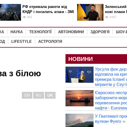
РФ отримала ракети від
Зеленський
КНДР і посилить атаки - ЗМІ
нові плани 
906
2493
КА
НАУКА
ТЕХНОЛОГІЇ
АВТОНОВИНИ
ЗДОРОВ'Я
ШОУ-
РОД
LIFESTYLE
АСТРОЛОГІЯ
НОВИНИ
Урсула фон дер
а з білою
відповіла на кри
премєра Іспанії
мігрантів у Сеуті
Євросоюз несп
EN
RU
UK
заборонити морс
перевезення рос
нафти - Eurone
У Гватемалі про
вулкан Фуего