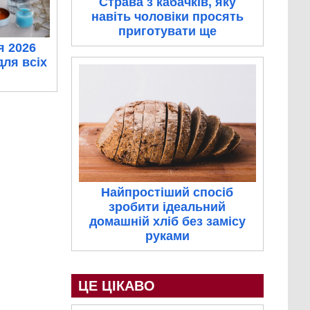
Страва з кабачків, яку
навіть чоловіки просять
приготувати ще
я 2026
для всіх
Найпростіший спосіб
зробити ідеальний
домашній хліб без замісу
руками
ЦЕ ЦІКАВО