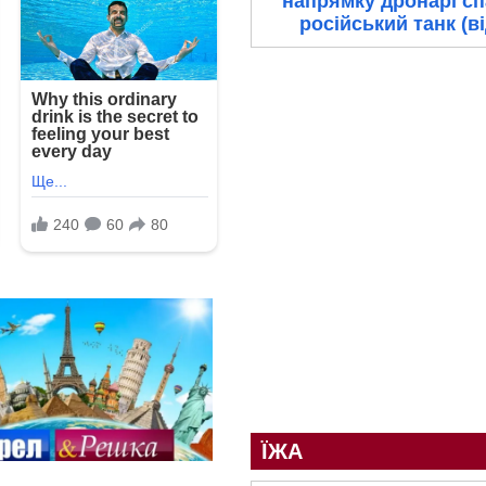
напрямку дронарі с
російський танк (в
ЇЖА