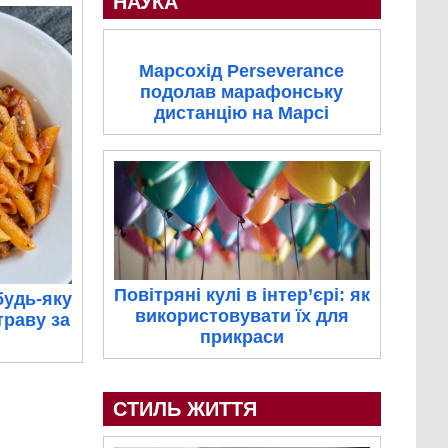
НАУКА
Марсохід Perseverance
подолав марафонську
дистанцію на Марсі
Повітряні кулі в інтер’єрі: як
будь-яку
використовувати їх для
траву за
прикраси
СТИЛЬ ЖИТТЯ