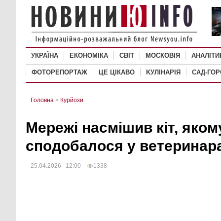
УКРАЇНА
ЕКОНОМІКА
СВІТ
MОСКОВІЯ
АНАЛІТИ
ФОТОРЕПОРТАЖ
ЦЕ ЦІКАВО
KУЛІНАРІЯ
САД-ГО
Головна
>
Курйози
Мережі насмішив кіт, яком
сподобалося у ветеринара
25.04.2026 12:00
1338