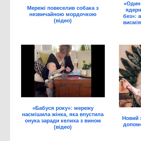
«Один
Мережі повеселив собака з
ядерн
незвичайною мордочкою
без»: 
(відео)
висмія
«Бабуся року»: мережу
насмішила жінка, яка впустила
Новий 
онука заради келиха з вином
допомо
(відео)