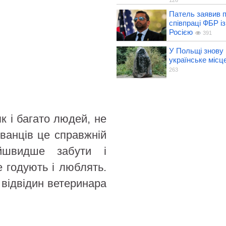
126
Патель заявив п
співпраці ФБР із
Росією
391
У Польщі знову
українське місце
263
як і багато людей, не
ованців це справжній
айшвидше забути і
е годують і люблять.
 відвідин ветеринара