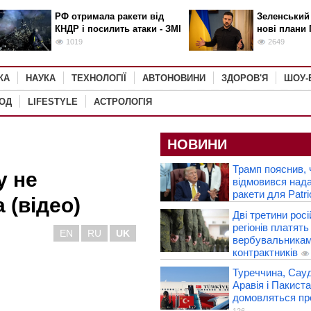
РФ отримала ракети від
Зеленський
КНДР і посилить атаки - ЗМІ
нові плани 
1019
2649
КА
НАУКА
ТЕХНОЛОГІЇ
АВТОНОВИНИ
ЗДОРОВ'Я
ШОУ-
РОД
LIFESTYLE
АСТРОЛОГІЯ
НОВИНИ
Трамп пояснив,
у не
відмовився нада
ракети для Patri
 (відео)
Дві третини рос
регіонів платять
EN
RU
UK
вербувальника
контрактників
Туреччина, Сауд
Аравія і Пакист
домовляться пр