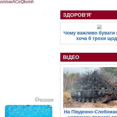
er.com/uwACeQkvmh
ЗДОРОВ'Я'
Чому важливо бувати 
хоча б трохи що
ВІДЕО
На Південно-Слобожа