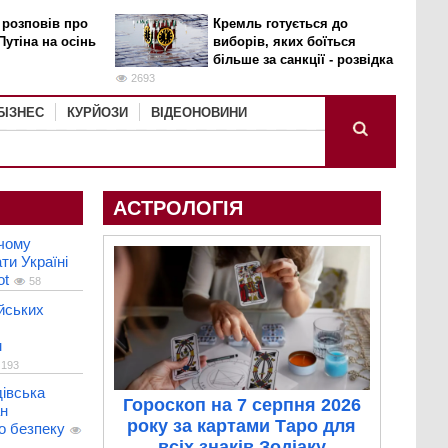
 розповів про
Кремль готується до
Путіна на осінь
виборів, яких боїться
більше за санкції - розвідка
2693
БІЗНЕС
КУРЙОЗИ
ВІДЕОНОВИНИ
АСТРОЛОГІЯ
 чому
ти Україні
ot
58
ійських
м
193
івська
Гороскоп на 7 серпня 2026
ан
року за картами Таро для
о безпеку
всіх знаків Зодіаку