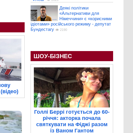
Деякі політики
«Альтернативи для
Німеччини» є «корисними
ідіотами» російського режиму - депутат
Бундестагу
2190
ШОУ-БІЗНЕС
нову
(відео)
Голлі Беррі готується до 60-
річчя: акторка почала
святкувати на Фіджі разом
із Ваном Гантом