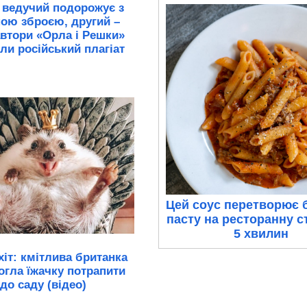
 ведучий подорожує з
ою зброєю, другий –
автори «Орла і Решки»
ли російський плагіат
Цей соус перетворює 
пасту на ресторанну с
5 хвилин
хіт: кмітлива британка
гла їжачку потрапити
до саду (відео)