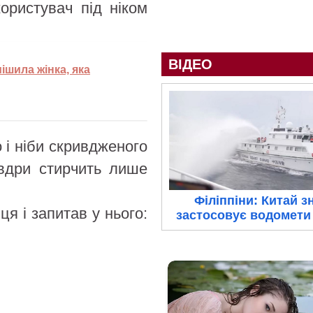
користувач під ніком
ВІДЕО
ішила жінка, яка
 і ніби скривдженого
овдри стирчить лише
Філіппіни: Китай з
я і запитав у нього:
застосовує водомети 