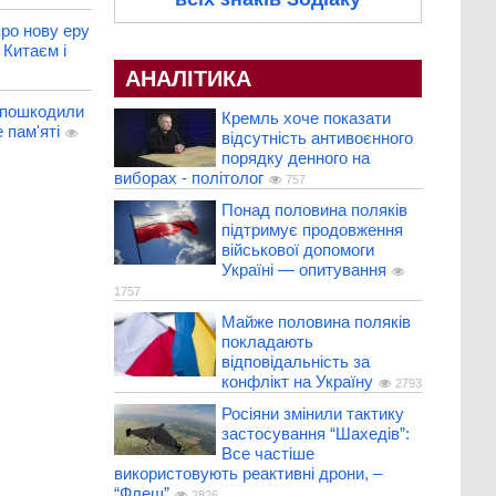
ро нову еру
 Китаєм і
АНАЛІТИКА
 пошкодили
Кремль хоче показати
 пам'яті
відсутність антивоєнного
порядку денного на
виборах - політолог
757
Понад половина поляків
підтримує продовження
військової допомоги
Україні — опитування
1757
Майже половина поляків
покладають
відповідальність за
конфлікт на Україну
2793
Росіяни змінили тактику
застосування “Шахедів”:
Все частіше
використовують реактивні дрони, –
“Флеш”
2826