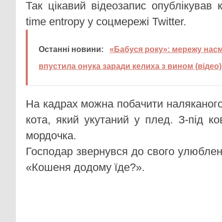
Так цікавий відеозапис опублікував 
time entropy у соцмережі Twitter.
Останні новини:
«Бабуся року»: мережу насм
впустила онука заради келиха з вином (відео)
На кадрах можна побачити наляканого
кота, який укутаний у плед. З-під к
мордочка.
Господар звернувся до свого улюбленц
«Кошеня додому їде?».