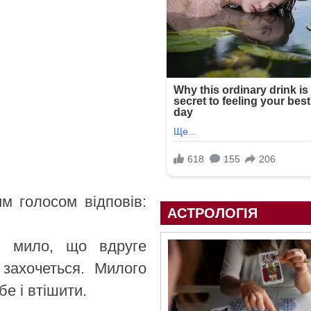
м голосом відповів:
АСТРОЛОГІЯ
і мило, що вдруге
 захочеться. Милого
е і втішити.