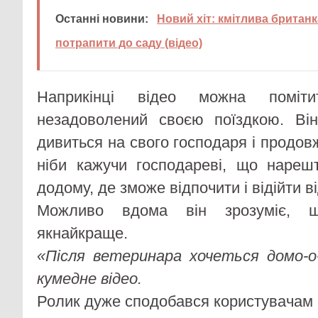
Останні новини:
Новий хіт: кмітлива британ
потрапити до саду (відео)
Наприкінці відео можна помітит
незадоволений своєю поїздкою. Він
дивиться на свого господаря і продов
ніби кажучи господареві, що нареш
додому, де зможе відпочити і відійти в
Можливо вдома він зрозуміє, щ
якнайкраще.
«Після ветеринара хочеться домо-о
кумедне відео.
Ролик дуже сподобався користувачам 