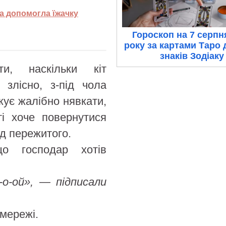
ка допомогла їжачку
Гороскоп на 7 серпн
року за картами Таро 
знаків Зодіаку
и, наскільки кіт
 злісно, з-під чола
жує жалібно нявкати,
ті хоче повернутися
ід пережитого.
о господар хотів
-о-ой», — підписали
мережі.