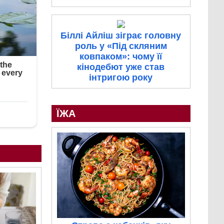
Біллі Айліш зіграє головну
роль у «Під скляним
ковпаком»: чому її
кінодебют уже став
інтригою року
ЇЖА