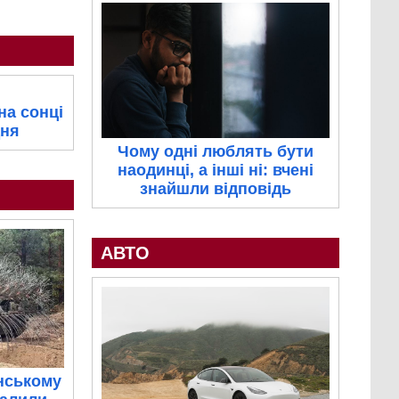
на сонці
дня
Чому одні люблять бути
наодинці, а інші ні: вчені
знайшли відповідь
АВТО
нському