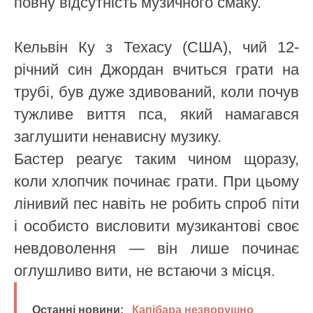
повну відсутність музичного смаку.
Кельвін Ку з Техасу (США), чий 12-
річний син Джордан вчиться грати на
трубі, був дуже здивований, коли почув
тужливе виття пса, який намагався
заглушити ненависну музику.
Бастер реагує таким чином щоразу,
коли хлопчик починає грати. При цьому
лінивий пес навіть не робить спроб піти
і особисто висловити музикантові своє
невдоволення — він лише починає
оглушливо вити, не встаючи з місця.
Останні новини:
Капібара незворушно