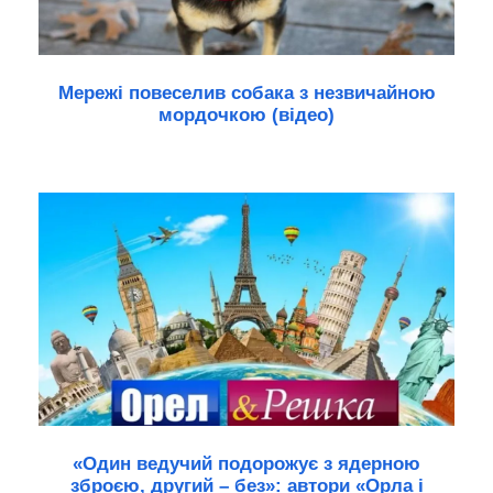
Мережі повеселив собака з незвичайною
мордочкою (відео)
«Один ведучий подорожує з ядерною
зброєю, другий – без»: автори «Орла і