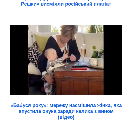
Решки» висміяли російський плагіат
«Бабуся року»: мережу насмішила жінка, яка
впустила онука заради келиха з вином
(відео)