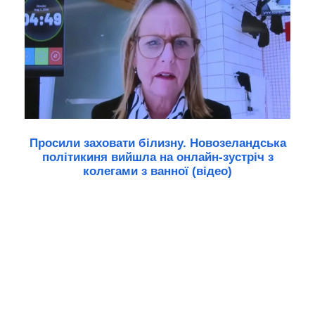
Просили заховати білизну. Новозеландська
політикиня вийшла на онлайн-зустріч з
колегами з ванної (відео)