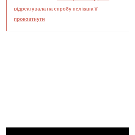
відреагувала на спробу пелікана її
проковтнути