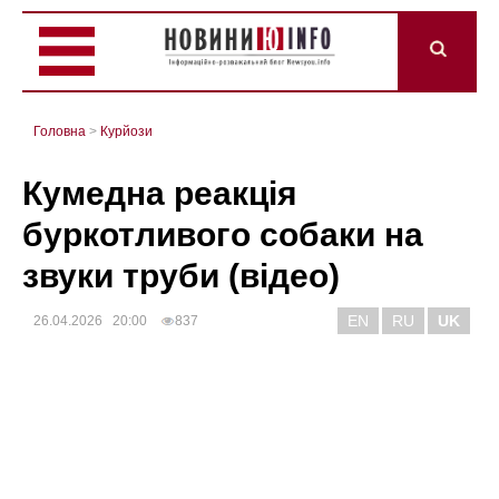
Головна
>
Курйози
Кумедна реакція
буркотливого собаки на
звуки труби (відео)
EN
RU
UK
26.04.2026 20:00
837