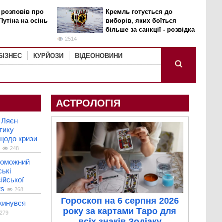
 розповів про
Кремль готується до
Путіна на осінь
виборів, яких боїться
більше за санкції - розвідка
2514
БІЗНЕС
КУРЙОЗИ
ВІДЕОНОВИНИ
АСТРОЛОГІЯ
 Ляєн
тику
 щодо кризи
248
роможний
ькі
ійської
ws
268
Гороскоп на 6 серпня 2026
кинувся
року за картами Таро для
279
всіх знаків Зодіаку