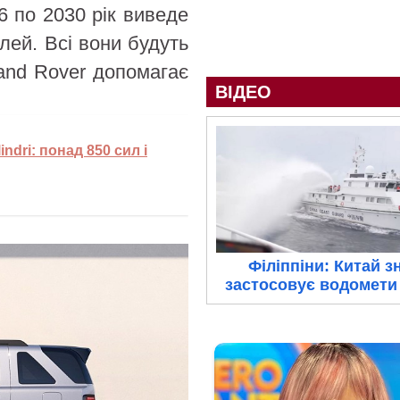
6 по 2030 рік виведе
ей. Всі вони будуть
and Rover допомагає
ВІДЕО
indri: понад 850 сил і
Філіппіни: Китай з
застосовує водомети 