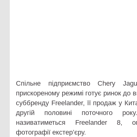
Спільне підприємство Chery Jag
прискореному режимі готує ринок до 
суббренду Freelander, її продаж у Кит
другій половині поточного ро
називатиметься Freelander 8, о
фотографії екстер’єру.