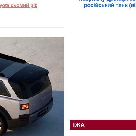
російський танк (в
oyota сьомий рік
ЇЖА