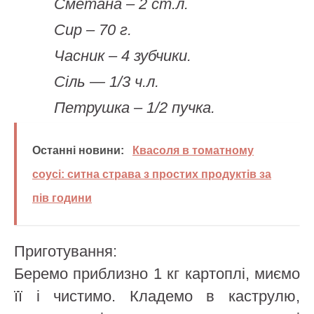
Сметана – 2 ст.л.
Сир – 70 г.
Часник – 4 зубчики.
Сіль — 1/3 ч.л.
Петрушка – 1/2 пучка.
Останні новини:
Квасоля в томатному
соусі: ситна страва з простих продуктів за
пів години
Приготування:
Беремо приблизно 1 кг картоплі, миємо
її і чистимо. Кладемо в каструлю,