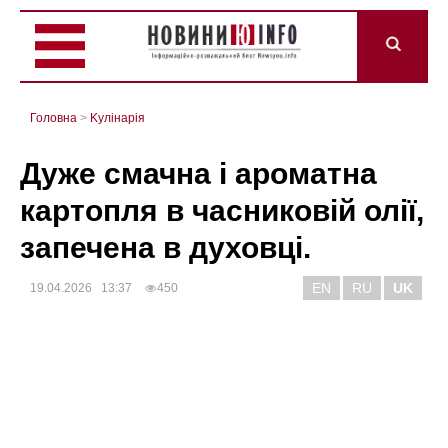
Головна
>
Kулінарія
Дуже смачна і ароматна
картопля в часниковій олії,
запечена в духовці.
EN
RU
UK
19.04.2026 13:37
450