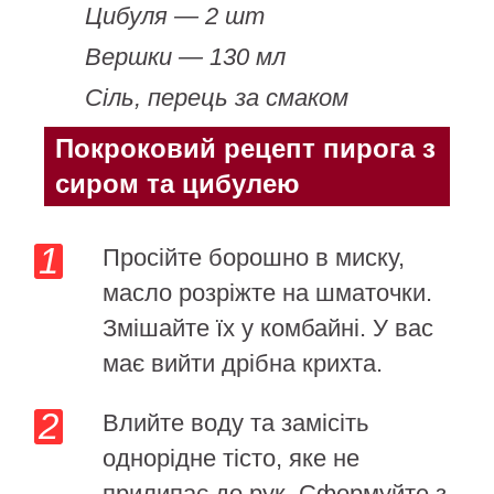
Цибуля — 2 шт
Вершки — 130 мл
Сіль, перець за смаком
Покроковий рецепт пирога з
сиром та цибулею
Просійте борошно в миску,
масло розріжте на шматочки.
Змішайте їх у комбайні. У вас
має вийти дрібна крихта.
Влийте воду та замісіть
однорідне тісто, яке не
прилипає до рук. Сформуйте з