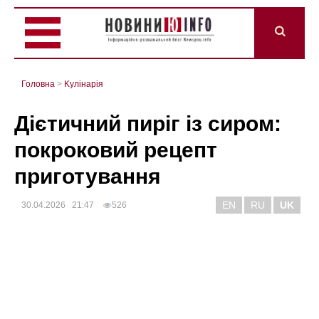
Головна
>
Kулінарія
Дієтичний пиріг із сиром:
покроковий рецепт
приготування
EN
RU
UK
30.04.2026 21:47
526