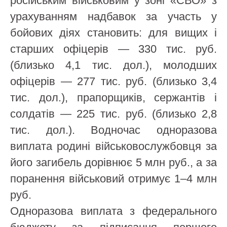
російським військовим у зоні «СВО» з
урахуванням надбавок за участь у
бойових діях становить: для вищих і
старших офіцерів — 330 тис. руб.
(близько 4,1 тис. дол.), молодших
офіцерів — 277 тис. руб. (близько 3,4
тис. дол.), прапорщиків, сержантів і
солдатів — 225 тис. руб. (близько 2,8
тис. дол.). Водночас одноразова
виплата родині військовослужбовця за
його загибель дорівнює 5 млн руб., а за
поранення військовий отримує 1–4 млн
руб.
Одноразова виплата з федерального