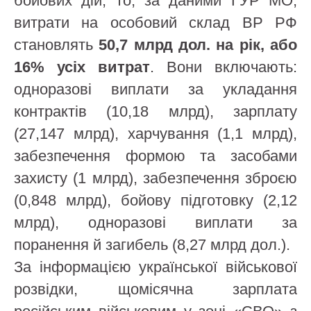
бойових дій, то, за даними ГУР МО,
витрати на особовий склад ВР РФ
становлять
50,7 млрд дол. на рік,
або
16% усіх витрат
. Вони включають:
одноразові виплати за укладання
контрактів (10,18 млрд), зарплату
(27,147 млрд), харчування (1,1 млрд),
забезпечення формою та засобами
захисту (1 млрд), забезпечення зброєю
(0,848 млрд), бойову підготовку (2,12
млрд), одноразові виплати за
поранення й загибель (8,27 млрд дол.).
За інформацією української військової
розвідки, щомісячна зарплата