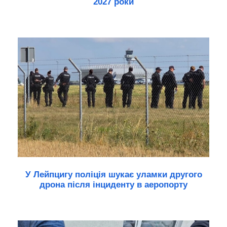
2027 роки
У Лейпцигу поліція шукає уламки другого
дрона після інциденту в аеропорту