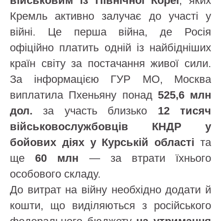
військовим із Північної Кореї
, яких
Кремль активно залучає до участі у
війні. Це перша війна, де Росія
офіційно платить одній із найбідніших
країн світу за постачання живої сили.
За інформацією ГУР МО, Москва
виплатила Пхеньяну понад
525,6 млн
дол.
за участь близько
12 тисяч
військовослужбовців КНДР у
бойових діях у Курській області
та
ще
60 млн
— за втрати їхнього
особового складу.
До витрат на війну необхідно додати й
кошти, що виділяються з російського