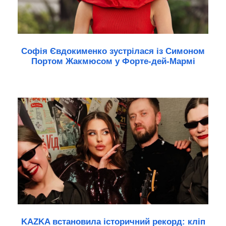
Софія Євдокименко зустрілася із Симоном
Портом Жакмюсом у Форте-дей-Мармі
KAZKA встановила історичний рекорд: кліп