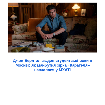
Джон Бернтал згадав студентські роки в
Москві: як майбутня зірка «Карателя»
навчалася у МХАТі