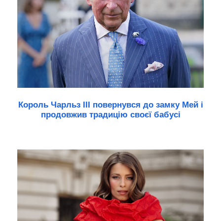
Король Чарльз III повернувся до замку Мей і
продовжив традицію своєї бабусі