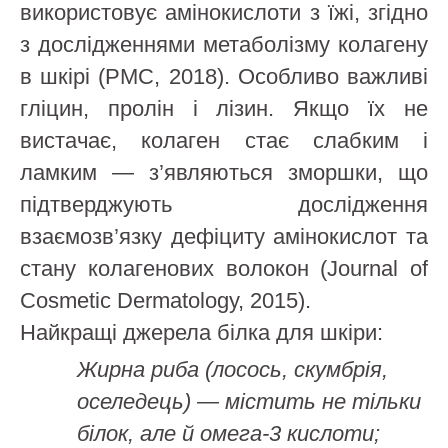
використовує амінокислоти з їжі, згідно
з дослідженнями метаболізму колагену
в шкірі (PMC, 2018). Особливо важливі
гліцин, пролін і лізин. Якщо їх не
вистачає, колаген стає слабким і
ламким — з’являються зморшки, що
підтверджують дослідження
взаємозв’язку дефіциту амінокислот та
стану колагенових волокон (Journal of
Cosmetic Dermatology, 2015).
Найкращі джерела білка для шкіри:
Жирна риба (лосось, скумбрія,
оселедець) — містить не тільки
білок, але й омега-3 кислоти;