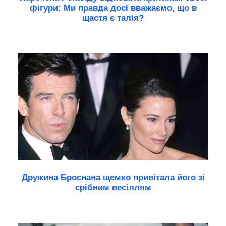
фігури: Ми правда досі вважаємо, що в
щастя є талія?
Дружина Броснана щемко привітала його зі
срібним весіллям