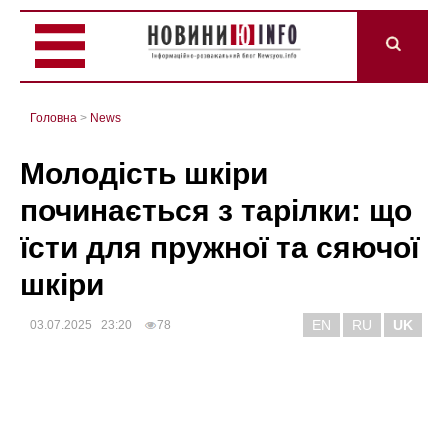
Головна
>
News
Молодість шкіри
починається з тарілки: що
їсти для пружної та сяючої
шкіри
EN
RU
UK
03.07.2025 23:20
78