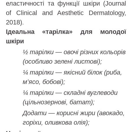
еластичності та функції шкіри (Journal
of Clinical and Aesthetic Dermatology,
2018).
Ідеальна «тарілка» для молодої
шкіри
½ тарілки — овочі різних кольорів
(особливо зелені листові);
¼ тарілки — якісний білок (риба,
м’ясо, бобові);
¼ тарілки — складні вуглеводи
(цільнозернові, батат);
Додати — корисні жири (авокадо,
горіхи, оливкова олія);