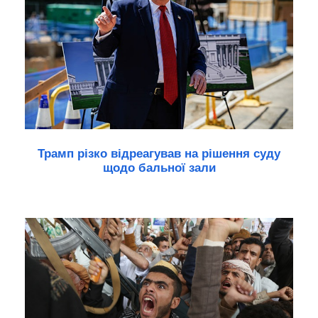
Трамп різко відреагував на рішення суду
щодо бальної зали