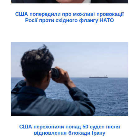
США попередили про можливі провокації
Росії проти східного флангу НАТО
США перехопили понад 50 суден після
відновлення блокади Ірану