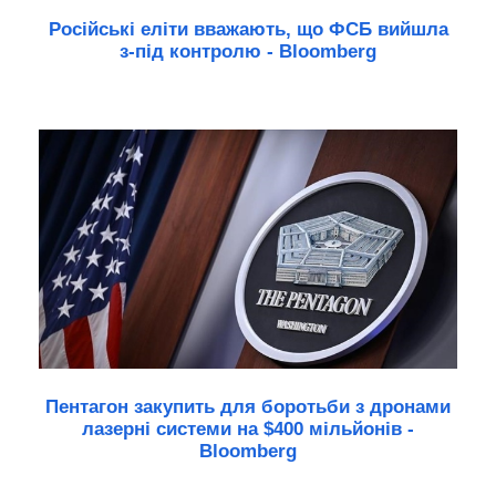
Російські еліти вважають, що ФСБ вийшла
з-під контролю - Bloomberg
Пентагон закупить для боротьби з дронами
лазерні системи на $400 мільйонів -
Bloomberg