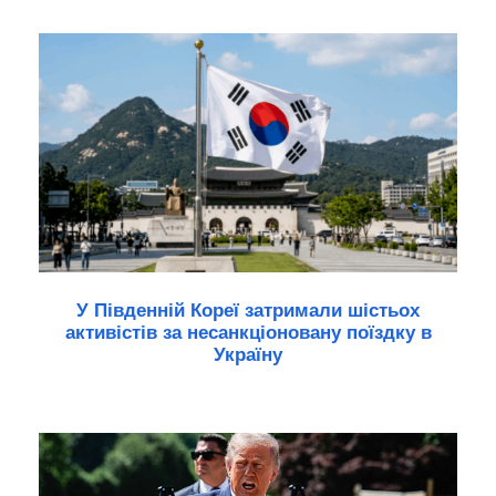
У Південній Кореї затримали шістьох
активістів за несанкціоновану поїздку в
Україну