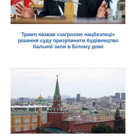
Трамп назвав «загрозою нацбезпеці»
рішення суду призупинити будівництво
бальної зали в Білому домі